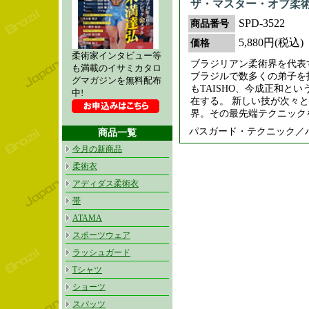
ザ・マスター・オブ柔
SPD-3522
商品番号
5,880円(税込)
価格
柔術家インタビュー等
ブラジリアン柔術界を代表
も満載のイサミカタロ
ブラジルで数多くの弟子を
グマガジンを無料配布
もTAISHO、今成正和
中!
在する。 新しい技が次々
界。その最先端テクニック
パスガード・テクニック／
商品一覧
今月の新商品
柔術衣
アディダス柔術衣
帯
ATAMA
スポーツウェア
ラッシュガード
Tシャツ
ショーツ
スパッツ