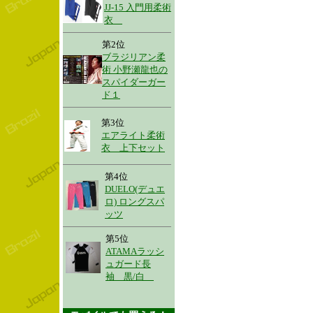
JJ-15 入門用柔術
衣
第2位
ブラジリアン柔
術 小野瀬龍也の
スパイダーガー
ド１
第3位
エアライト柔術
衣 上下セット
第4位
DUELO(デュエ
ロ) ロングスパ
ッツ
第5位
ATAMAラッシ
ュガード長
袖 黒/白