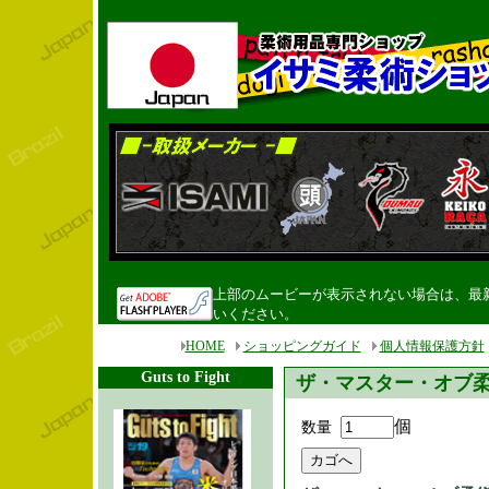
上部のムービーが表示されない場合は、最新のF
いください。
HOME
ショッピングガイド
個人情報保護方針
Guts to Fight
ザ・マスター・オブ
個
数量