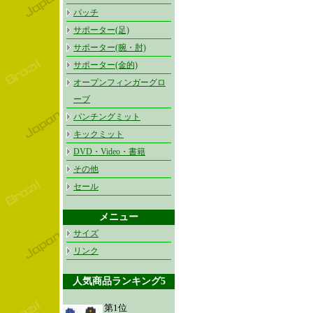
パッチ
サポーター(足)
サポーター(腕・肘)
サポーター(金的)
オープンフィンガーグロ
ーブ
パンチングミット
キックミット
DVD・Video・書籍
その他
セール
メニュー
サイズ
リンク
人気商品ランキング5
第1位