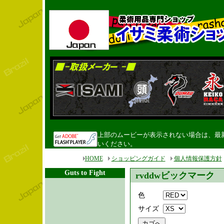
上部のムービーが表示されない場合は、最新のF
いください。
HOME
ショッピングガイド
個人情報保護方針
Guts to Fight
rvddwビックマーク
色
サイズ