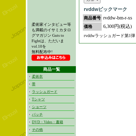
rvddwビックマーク
rvddw-bm-r-xs
商品番号
柔術家インタビュー等
6,300円(税込)
価格
も満載のイサミカタロ
グマガジン Guts to
rvddwラッシュガード第1
Fightは、ただいま
vol.10を
無料配布中!
商品一覧
柔術衣
帯
ラッシュガード
Tシャツ
ショーツ
パッチ
DVD・Video・書籍
その他