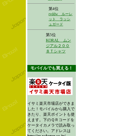
第4位
rvddw ルーレ
ット ラッシ
ュガード
第5位
KORAL ムン
ジアル２００
８Ｔシャツ
モバイルでも買える！
イサミ楽天市場店ができま
した！モバイルから購入で
きたり、楽天ポイントも使
えます。下のＱＲコードを
ケータイカメラで読み取っ
てください。アドレスは
http://m.rakuten.co.jp/