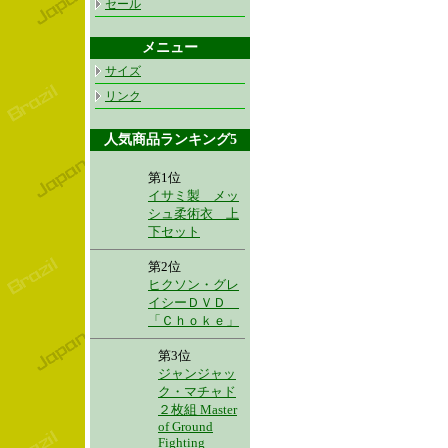
セール
メニュー
サイズ
リンク
人気商品ランキング5
第1位
イサミ製 メッ
シュ柔術衣 上
下セット
第2位
ヒクソン・グレ
イシーＤＶＤ
「Ｃｈｏｋｅ」
第3位
ジャンジャッ
ク・マチャド
２枚組 Master
of Ground
Fighting