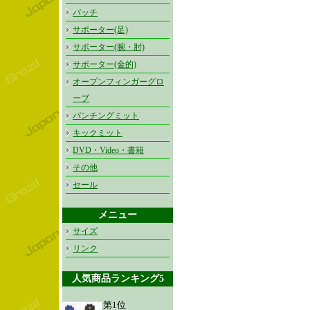
パッチ
サポーター(足)
サポーター(腕・肘)
サポーター(金的)
オープンフィンガーグロ
ーブ
パンチングミット
キックミット
DVD・Video・書籍
その他
セール
メニュー
サイズ
リンク
人気商品ランキング5
第1位