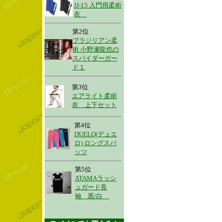
JJ-15 入門用柔術
衣
第2位
ブラジリアン柔
術 小野瀬龍也の
スパイダーガー
ド１
第3位
エアライト柔術
衣 上下セット
第4位
DUELO(デュエ
ロ) ロングスパ
ッツ
第5位
ATAMAラッシ
ュガード長
袖 黒/白