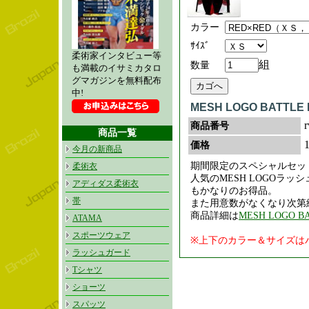
カラー
ｻｲｽﾞ
柔術家インタビュー等
組
数量
も満載のイサミカタロ
グマガジンを無料配布
中!
MESH LOGO BATTLE 
r
商品番号
商品一覧
価格
今月の新商品
期間限定のスペシャルセッ
柔術衣
人気のMESH LOGOラ
アディダス柔術衣
もかなりのお得品。
帯
また用意数がなくなり次第
商品詳細は
MESH LOGO B
ATAMA
スポーツウェア
※上下のカラー＆サイズは
ラッシュガード
Tシャツ
ショーツ
スパッツ