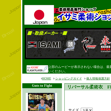
上部のムービーが表示されない場合は、最新のF
いください。
HOME
ショッピングガイド
個人情報保護方針
Guts to Fight
リバーサル柔術衣 FL
サイズ