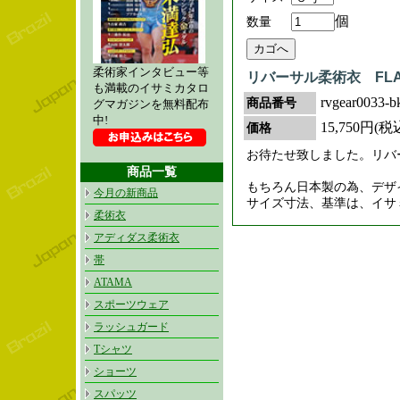
個
数量
柔術家インタビュー等
リバーサル柔術衣 FLA
も満載のイサミカタロ
rvgear0033-b
商品番号
グマガジンを無料配布
中!
15,750円(税
価格
お待たせ致しました。リバ
商品一覧
もちろん日本製の為、デザ
今月の新商品
サイズ寸法、基準は、イサミ
柔術衣
アディダス柔術衣
帯
ATAMA
スポーツウェア
ラッシュガード
Tシャツ
ショーツ
スパッツ