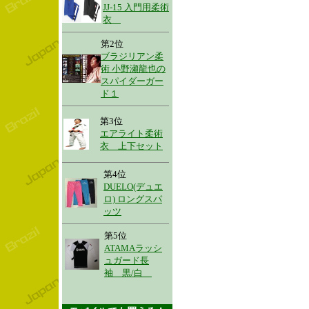
JJ-15 入門用柔術
衣
第2位
ブラジリアン柔
術 小野瀬龍也の
スパイダーガー
ド１
第3位
エアライト柔術
衣 上下セット
第4位
DUELO(デュエ
ロ) ロングスパ
ッツ
第5位
ATAMAラッシ
ュガード長
袖 黒/白