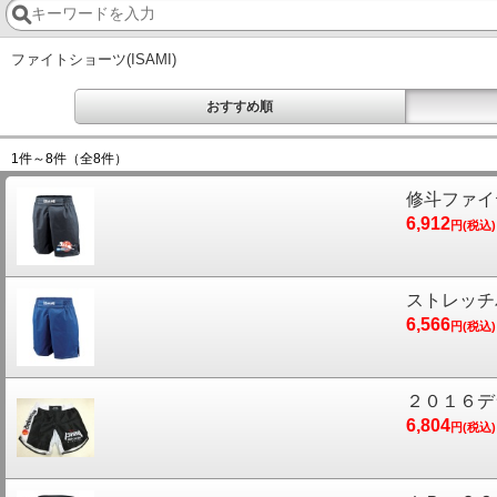
ファイトショーツ(ISAMI)
おすすめ順
1件～8件
（全8件）
修斗ファイ
6,912
円(税込)
ストレッチ
6,566
円(税込)
２０１６デ
6,804
円(税込)