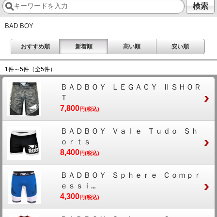
検索
BAD BOY
おすすめ順
新着順
高い順
安い順
1件～5件
（全5件）
ＢＡＤＢＯＹ ＬＥＧＡＣＹ ⅡＳＨＯＲ
Ｔ
7,800
円(税込)
ＢＡＤＢＯＹ Ｖａｌｅ Ｔｕｄｏ Ｓｈ
ｏｒｔｓ
8,400
円(税込)
ＢＡＤＢＯＹ Ｓｐｈｅｒｅ Ｃｏｍｐｒ
ｅｓｓｉ…
4,300
円(税込)