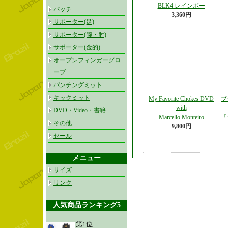
BLK4 レインボー
パッチ
3,360円
サポーター(足)
サポーター(腕・肘)
サポーター(金的)
オープンフィンガーグロ
ーブ
パンチングミット
キックミット
My Favorite Chokes DVD
ブ
with
DVD・Video・書籍
Marcello Monteiro
「
その他
9,800円
セール
メニュー
サイズ
リンク
人気商品ランキング5
第1位