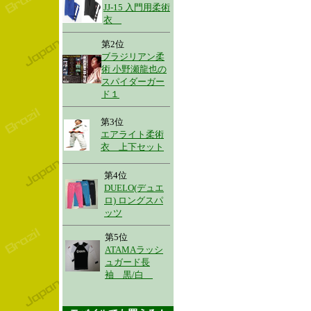
JJ-15 入門用柔術
衣
第2位
ブラジリアン柔
術 小野瀬龍也の
スパイダーガー
ド１
第3位
エアライト柔術
衣 上下セット
第4位
DUELO(デュエ
ロ) ロングスパ
ッツ
第5位
ATAMAラッシ
ュガード長
袖 黒/白