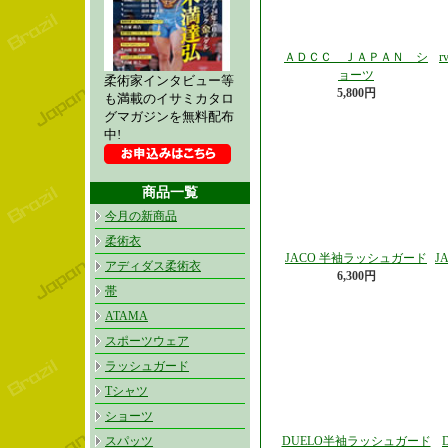
ＡＤＣＣ ＪＡＰＡＮ シ
r
ョーツ
柔術家インタビュー等
5,800円
も満載のイサミカタロ
グマガジンを無料配布
中!
商品一覧
今月の新商品
柔術衣
JACO 半袖ラッシュガード
J
アディダス柔術衣
6,300円
帯
ATAMA
スポーツウェア
ラッシュガード
Tシャツ
ショーツ
スパッツ
DUELO半袖ラッシュガード