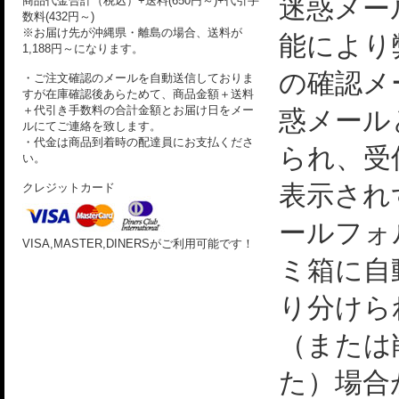
迷惑メー
商品代金合計（税込）+送料(650円～)+代引手
数料(432円～)
※お届け先が沖縄県・離島の場合、送料が
能により
1,188円～になります。
の確認メ
・ご注文確認のメールを自動送信しておりま
すが在庫確認後あらためて、商品金額＋送料
＋代引き手数料の合計金額とお届け日をメー
惑メール
ルにてご連絡を致します。
・代金は商品到着時の配達員にお支払くださ
られ、受
い。
表示され
クレジットカード
ールフォ
VISA,MASTER,DINERSがご利用可能です！
ミ箱に自
り分けら
（または
た）場合