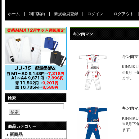
ホーム
|
利用案内
|
新規会員登録
|
ログイン
|
ログアウト
キン肉マン
キン肉マ
KINNI
※8月下
ます。
検索
キン肉マ
検索
KINNI
※8月下
商品カテゴリー
ます。
新商品