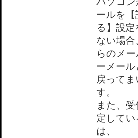
パソコン
ールを【
る】設定
ない場合
らのメー
ーメール
戻ってま
す。
また、受
定してい
は、