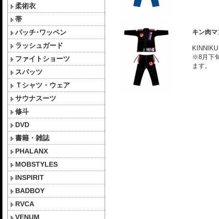
柔術衣
帯
パッチ･ワッペン
キン肉マ
ラッシュガード
KINNI
※8月下
ファイトショーツ
ます。
スパッツ
Ｔシャツ・ウェア
サウナスーツ
修斗
DVD
書籍・雑誌
PHALANX
MOBSTYLES
INSPIRIT
BADBOY
RVCA
VENUM