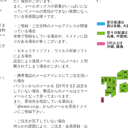
代引手
す。
た）場合がございます。
また、メールボックスの容量がいっぱいにな
が
っていてメールの受信ができない状態になっ
ている等原因は様々です。
りま
・ご登録・ご注文時のメールアドレスが間違
送料
っている場合
メー
全角で登録をしている場合や、ドメインに誤
りがある場合が多くございます。
ださ
・セキュリティソフト、ウイルス対策ソフト
による場合
設定により迷惑メール（スパムメール）と判
断されてしまう場合がございます。
・携帯電話のメールアドレスにてご注文頂い
す！
た場合
パソコンからのメールを【許可する】設定を
していない場合、弊店からのメールはエラー
メールとなって戻ってまいります。
また、受信先を指定している場合は、
「@isami.co.jp」からのメールを受信ドメイ
ンにご登録下さい。
・ご注文が完了していない場合
何らかの原因により、ご注文・会員登録・お