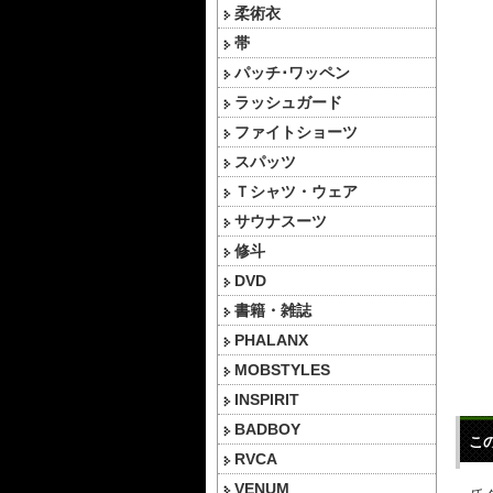
柔術衣
帯
パッチ･ワッペン
ラッシュガード
ファイトショーツ
スパッツ
Ｔシャツ・ウェア
サウナスーツ
修斗
DVD
書籍・雑誌
PHALANX
MOBSTYLES
INSPIRIT
BADBOY
こ
RVCA
VENUM