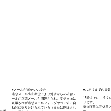
■メールが届かない場合
■お届けまでの日
迷惑メール防止機能により弊店からの確認メ
15時までにご注
ールが迷惑メールと間違えられ、受信画面に
ります。
表示されず迷惑メールフォルダやゴミ箱に自
※火曜日は定休日
動的に振り分けられている（または削除され