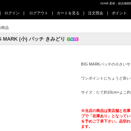
ISAMI 柔術・総合
|
ログイン
|
ログアウト
|
カートを見る
|
注文照会
|
ポイント
の商品
G MARK (小) パッチ きみどり
BIG MARKパッチの小さい
ワンポイントにちょうど良い
サイズ：たて約10cm×よこ約1
※当店の商品は実店舗と在庫
プで「在庫あり」となってい
を予めご了承下さい。品切れ
ます。