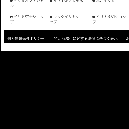
イサミオフィシャ
イサミ楽天市場店
東京イサミ
ル
イサミ空手ショッ
キックイサミショ
イサミ柔術ショッ
プ
ップ
プ
個人情報保護ポリシー
|
特定商取引に関する法律に基づく表示
|