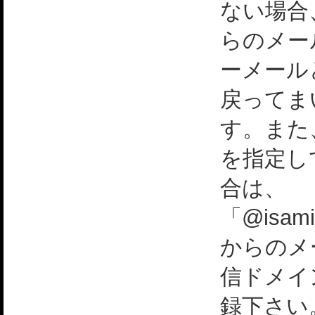
ない場合
らのメー
ーメール
戻ってま
す。また
を指定し
合は、
「@isami
からのメ
信ドメイ
録下さい