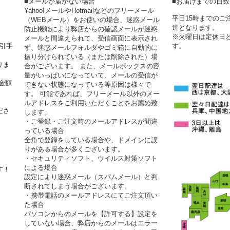
■メールが届かない場合
■お届けまでの日
Yahoo!メールやHotmailなどのフリーメール
平日15時までの
（WEBメール）をお使いの場合、迷惑メール
達となります。
防止機能により弊店からの確認メールが迷惑
※火曜日は定休日
メールと間違えられて、受信画面に表示され
代引手
す。
ず、迷惑メールフォルダやゴミ箱に自動的に
振り分けられている（または削除された）場
りま
合がございます。 また、メールボックスの容
量がいっぱいになっていて、メールの受信が
金額
できない状態になっている等原因は様々で
す。 可能であれば、フリーメール以外のメー
ルアドレスをご利用いただくことをお薦め致
ださ
します。
・ご登録・ご注文時のメールアドレスが間違
っている場合
全角で登録をしている場合や、ドメインに誤
りがある場合が多くございます。
・セキュリティソフト、ウイルス対策ソフト
による場合
す！
設定により迷惑メール（スパムメール）と判
断されてしまう場合がございます。
・携帯電話のメールアドレスにてご注文頂い
た場合
パソコンからのメールを【許可する】設定を
していない場合、弊店からのメールはエラー