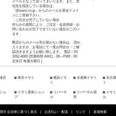
メールとなって戻ってまいります。また、受
信先を指定している場合は、
「@isami.co.jp」からのメールを受信ドメイ
ンにご登録下さい。
・ご注文が完了していない場合
何らかの原因により、ご注文・会員登録・お
問い合わせが完了できていない場合がござい
ます。
弊店からのメール等が届かない場合は、 恐れ
入りますが、お電話にて一度お問合せ・ご確
認頂きますようお願い致します。 電話：03-
3352-4083 (営業時間 AM11：00～PM8：00
定休日 毎週火曜日 )
場店
東京イサミ
横浜イサ
水道橋イサミ
名古
ミ
ミ
ショ
イサミ柔術ショッ
リバーサ
リバーサル原
イサ
プ
ル
宿
ル
関する法律に基づく表示
|
お支払い・配送
|
リンク
|
道場検索