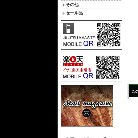
その他
セール品
こ