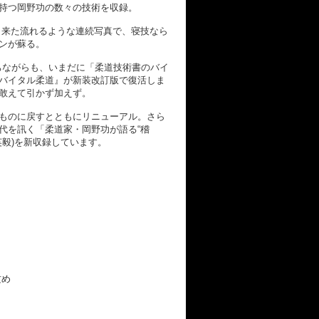
持つ岡野功の数々の技術を収録。
来た流れるような連続写真で、寝技なら
ンが蘇る。
ちながらも、いまだに「柔道技術書のバイ
バイタル柔道』が新装改訂版で復活しま
敢えて引かず加えず。
ものに戻すとともにリニューアル。さら
代を訊く「柔道家・岡野功が語る“稽
田英毅)を新収録しています。
攻め