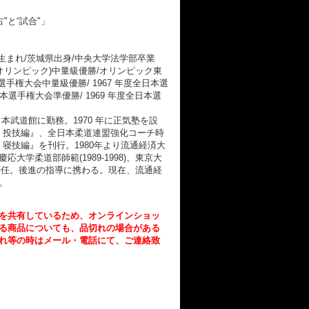
"と“試合"」
944年 生まれ/茨城県出身/中央大学法学部卒業
オリンピック)中量級優勝/オリンピック東
手権大会中量級優勝/ 1967 年度全日本選
日本選手権大会準優勝/ 1969 年度全日本選
武道館に勤務。1970 年に正気塾を設
道 投技編』、全日本柔道連盟強化コーチ時
道 寝技編』を刊行。1980年より流通経済大
大学柔道部師範(1989-1998)、東京大
0)も歴任。後進の指導に携わる。現在、流通経
。
を共有しているため、オンラインショッ
る商品についても、品切れの場合がある
れ等の時はメール・電話にて、ご連絡致