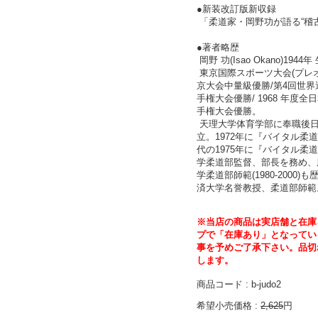
●新装改訂版新収録
「柔道家・岡野功が語る“稽古
●著者略歴
岡野 功(Isao Okano)1
東京国際スポーツ大会(プレ
京大会中量級優勝/第4回世界選
手権大会優勝/ 1968 年度全
手権大会優勝。
天理大学体育学部に奉職後日本
立。1972年に『バイタル柔
代の1975年に『バイタル柔
学柔道部監督、部長を務め、慶応
学柔道部師範(1980-200
済大学名誉教授、柔道部師範
※当店の商品は実店舗と在庫
プで「在庫あり」となってい
事を予めご了承下さい。品切
します。
商品コード : b-judo2
希望小売価格 :
2,625
円