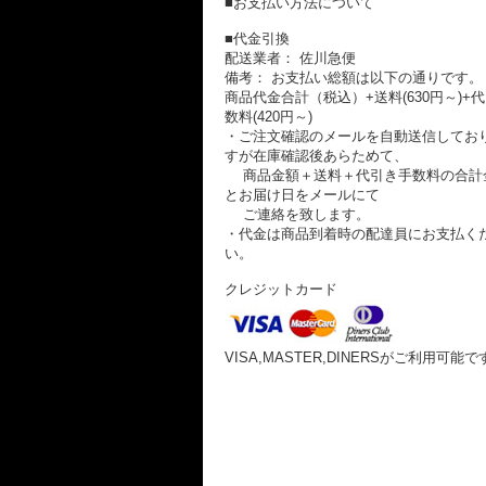
■お支払い方法について
■代金引換
配送業者： 佐川急便
備考： お支払い総額は以下の通りです。
商品代金合計（税込）+送料(630円～)+
数料(420円～)
・ご注文確認のメールを自動送信してお
すが在庫確認後あらためて、
商品金額＋送料＋代引き手数料の合計
とお届け日をメールにて
ご連絡を致します。
・代金は商品到着時の配達員にお支払く
い。
クレジットカード
VISA,MASTER,DINERSがご利用可能で