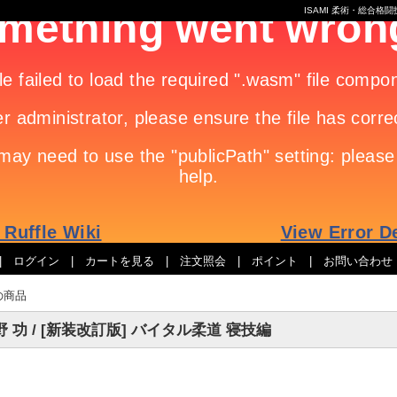
ISAMI 柔術・総合
|
ログイン
|
カートを見る
|
注文照会
|
ポイント
|
お問い合わせ
の商品
野 功 / [新装改訂版] バイタル柔道 寝技編