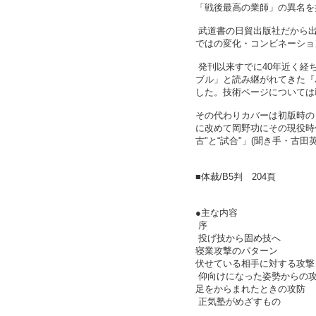
「戦後最高の業師」の異名を
武道書の日貿出版社だから出
ではの変化・コンビネーショ
発刊以来すでに40年近く経
ブル」と読み継がれてきた『
した。技術ページについては
その代わりカバーは初版時の
に改めて岡野功にその現役時
古"と“試合"」(聞き手・古
■体裁/B5判 204頁
●主な内容
序
投げ技から固め技へ
寝業攻撃のパターン
伏せている相手に対する攻撃
仰向けになった姿勢からの
足をからまれたときの攻防
正気塾がめざすもの