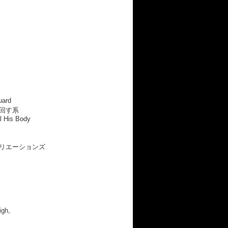
uard
回す系
ll His Body
リエーションズ
igh,