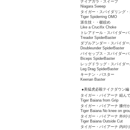
ナイアガラ・スイープ
Niagara Sweep
タイガー・スパイダリング・
Tiger Spiderring OMO
派生技・・磔絞め
Like a Crucifix Choke
トレアドール・スパイダーバ
Treador SpiderBaster
ダブルアンダー・スパイダー
Doubleunder SpiderBaster
バイセップス・スパイダーバ
Biceps SpiderBaster
レッグドラッグ・スパイダー
Leg Drag SpiderBaster
キーナン・バスター
Keenan Baster
●美猛虎必殺テイクダウン編
タイガー・バイアーナ 組ん
Tiger Baiana from Grip
タイガー・バイアーナ 膝付
Tiger Baiana No knee on gro
タイガー・バイアーナ 外刈
Tiger Baiana Outside Cut
タイガー・バイアーナ 内刈