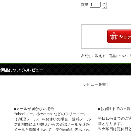
数量
友だちに教える
商品について
の商品についてのレビュー
レビューを書く
■メールが届かない場合
■お届けまでの日
Yahoo!メールやHotmailなどのフリーメール
平日15時までの
（WEBメール）をお使いの場合、迷惑メール
達となります。
防止機能により弊店からの確認メールが迷惑
※火曜日は定休日
メールと間違えられて、受信画面に表示され