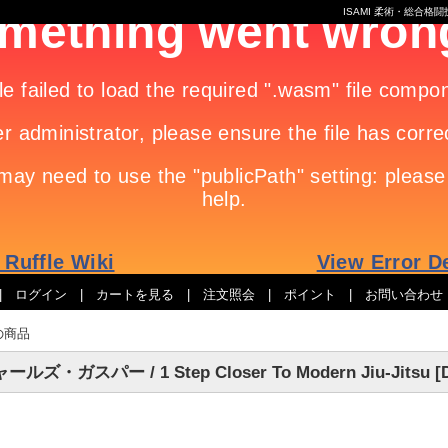
ISAMI 柔術・総合
|
ログイン
|
カートを見る
|
注文照会
|
ポイント
|
お問い合わせ
の商品
ールズ・ガスパー / 1 Step Closer To Modern Jiu-Jitsu [