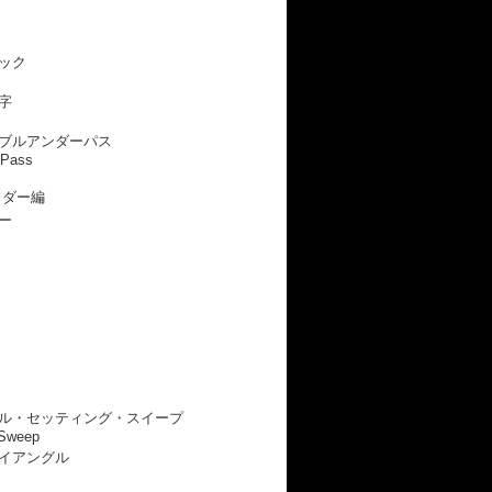
ック
字
ブルアンダーパス
 Pass
イダー編
ー
ル・セッティング・スイープ
 Sweep
イアングル