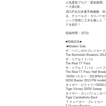
人気柔術ブログ「柔術新聞」企
ーズ第1弾。
JBJJF全日本選手権優勝、I
る、チャールズ・ガスパーが、モ
シック技術に工夫を施した「Ti
クを紹介！
収録時間：107分
■収録試合■
■Modern Side
ザ・ベリンボロブレイカーズ・
The Berimbolo Breakers 201
ザ・リアルＴＴパス
The Real TT Pass
ザ・リアルＴＴパス・ハーフ
The Real TT Pass Half Break
50/50バスター・2013PMモ
50/50 Baster 2013 PM model
タイガー・ビクトリー50/50
Tiger Victory 50/50 Sweep
タイガー・カンバリョッタバ
Tiger Cambalhota Back
T クォーター・ブレイカー
T Quarter Breaker