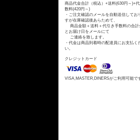
商品代金合計（税込）+送料(630円～)+
数料(420円～)
・ご注文確認のメールを自動送信してお
すが在庫確認後あらためて、
商品金額＋送料＋代引き手数料の合計
とお届け日をメールにて
ご連絡を致します。
・代金は商品到着時の配達員にお支払く
い。
クレジットカード
VISA,MASTER,DINERSがご利用可能で