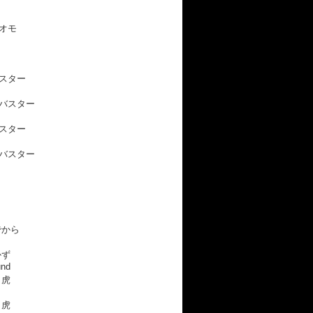
オモ
スター
バスター
スター
バスター
でから
かず
und
り虎
り虎