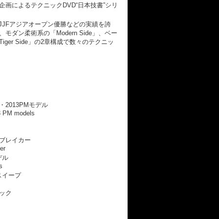
画によるテクニックDVD“日本技書”シリ
BJJFアジアオープン優勝などの実績を誇
ダン柔術系の「Modern Side」、ベー
ger Side」の2章構成で数々のテクニッ
2013PMモデル
3 PM models
ブレイカー
er
デル
s
スイープ
ック