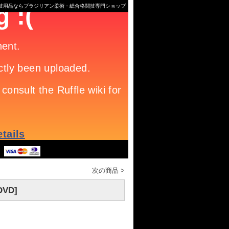
格闘技用品ならブラジリアン柔術・総合格闘技専門ショップ
次の商品
>
DVD]