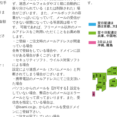
代引手
す。
ず、迷惑メールフォルダやゴミ箱に自動的に
振り分けられている（または削除された）場
りま
合がございます。 また、メールボックスの容
量がいっぱいになっていて、メールの受信が
金額
できない状態になっている等原因は様々で
す。 可能であれば、フリーメール以外のメー
ルアドレスをご利用いただくことをお薦め致
ださ
します。
・ご登録・ご注文時のメールアドレスが間違
っている場合
全角で登録をしている場合や、ドメインに誤
りがある場合が多くございます。
・セキュリティソフト、ウイルス対策ソフト
による場合
す！
設定により迷惑メール（スパムメール）と判
断されてしまう場合がございます。
・携帯電話のメールアドレスにてご注文頂い
た場合
パソコンからのメールを【許可する】設定を
していない場合、弊店からのメールはエラー
メールとなって戻ってまいります。また、受
信先を指定している場合は、
「@isami.co.jp」からのメールを受信ドメイ
ンにご登録下さい。
・ご注文が完了していない場合