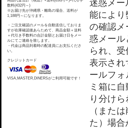
迷惑メー
商品代金合計（税込）+送料(650円～)+代引手
数料(432円～)
※お届け先が沖縄県・離島の場合、送料が
能により
1,188円～になります。
の確認メ
・ご注文確認のメールを自動送信しておりま
すが在庫確認後あらためて、商品金額＋送料
＋代引き手数料の合計金額とお届け日をメー
惑メール
ルにてご連絡を致します。
・代金は商品到着時の配達員にお支払くださ
られ、受
い。
表示され
クレジットカード
ールフォ
VISA,MASTER,DINERSがご利用可能です！
ミ箱に自
り分けら
（または
た）場合