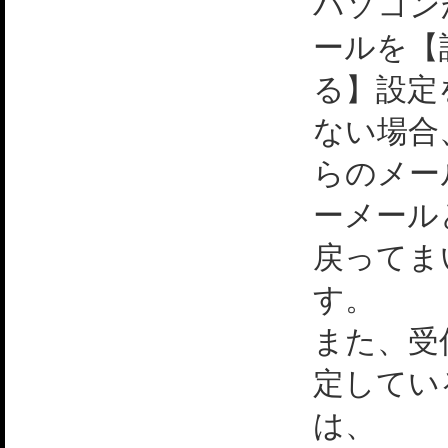
パソコン
ールを【
る】設定
ない場合
らのメー
ーメール
戻ってま
す。
また、受
定してい
は、