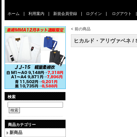
ホーム
|
利用案内
|
新規会員登録
|
ログイン
|
ログアウト
<
前の商品
ヒカルド・アリヴァベネ / Secre
検索
検索
商品カテゴリー
新商品