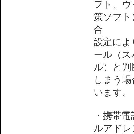
フト、ウ
策ソフト
合
設定によ
ール（ス
ル）と判
しまう場
います。
・携帯電
ルアドレ