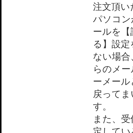
注文頂い
パソコン
ールを【
る】設定
ない場合
らのメー
ーメール
戻ってま
す。
また、受
定してい