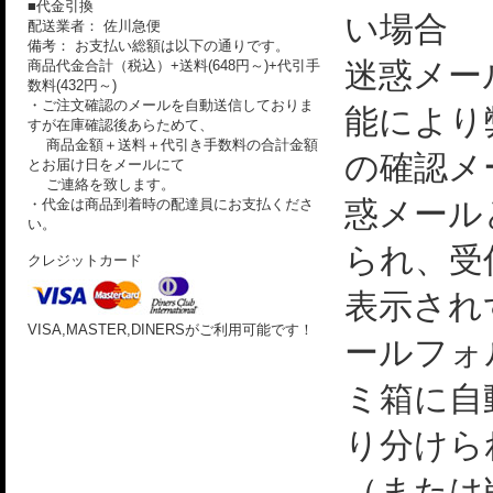
■代金引換
い場合
配送業者： 佐川急便
備考： お支払い総額は以下の通りです。
迷惑メー
商品代金合計（税込）+送料(648円～)+代引手
数料(432円～)
・ご注文確認のメールを自動送信しておりま
能により
すが在庫確認後あらためて、
商品金額＋送料＋代引き手数料の合計金額
の確認メ
とお届け日をメールにて
ご連絡を致します。
惑メール
・代金は商品到着時の配達員にお支払くださ
い。
られ、受
クレジットカード
表示され
VISA,MASTER,DINERSがご利用可能です！
ールフォ
ミ箱に自
り分けら
（または