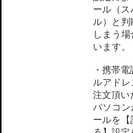
ール（ス
ル）と判
しまう場
います。
・携帯電
ルアドレ
注文頂い
パソコン
ールを【
る】設定