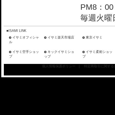
PM8：0
毎週火曜日
■ISAMI LINK
イサミオフィシャ
イサミ楽天市場店
東京イサミ
ル
イサミ空手ショッ
キックイサミショ
イサミ柔術ショッ
プ
ップ
プ
個人情報保護ポリシー
|
特定商取引に関する