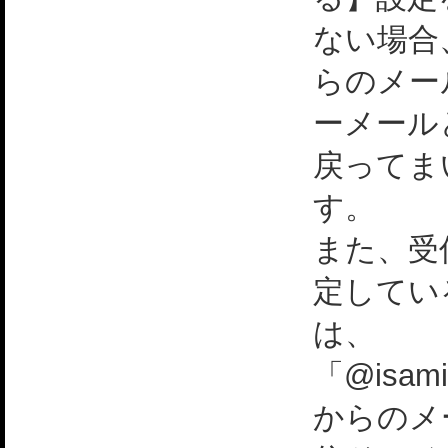
ない場合
らのメー
ーメール
戻ってま
す。
また、受
定してい
は、
「@isami
からのメ