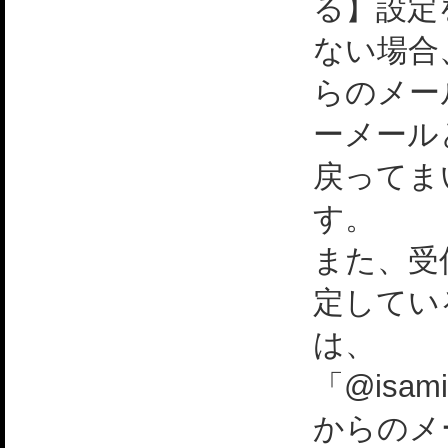
る】設定
ない場合
らのメー
ーメール
戻ってま
す。
また、受
定してい
は、
「@isami
からのメ