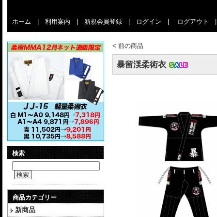
ホーム
|
利用案内
|
新規会員登録
|
ログイン
|
ログアウト
<
前の商品
暴留渓柔術衣
検索
検索
商品カテゴリー
新商品