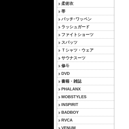
柔術衣
帯
パッチ･ワッペン
ラッシュガード
ファイトショーツ
スパッツ
Ｔシャツ・ウェア
サウナスーツ
修斗
DVD
書籍・雑誌
PHALANX
MOBSTYLES
INSPIRIT
BADBOY
RVCA
VENUM