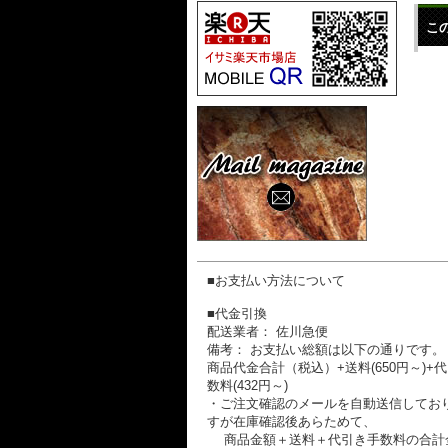
こ
■お支払い方法について
■代金引換
配送業者： 佐川急便
備考： お支払い総額は以下の通りです。
商品代金合計（税込）+送料(650円～)+
数料(432円～)
・ご注文確認のメールを自動送信してお
すが在庫確認後あらためて、
商品金額＋送料＋代引き手数料の合計