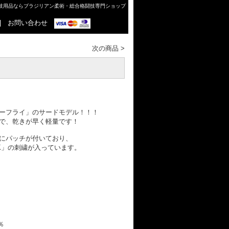
格闘技用品ならブラジリアン柔術・総合格闘技専門ショップ
|
お問い合わせ
次の商品
>
ーフライ」のサードモデル！！！
で、乾きが早く軽量です！
にパッチが付いており、
JK」の刺繍が入っています。
％