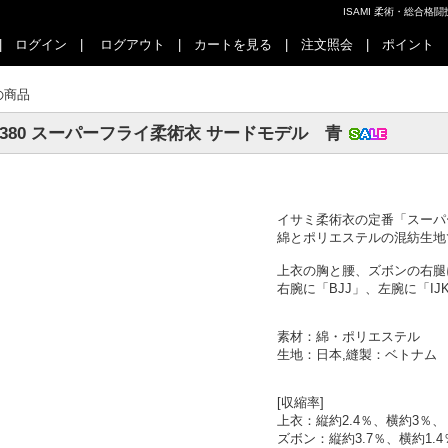
ISAMI 柔術・総合
|
ログイン
|
ログアウト
|
カートを見る
|
注文照会
|
ポイント
の商品
J-380 スーパーフライ柔術衣 サードモデル 青
イサミ柔術衣の定番「スーパ
綿とポリエステルの混紡生地
上衣の胸と腰、ズボンの右腿
右腕に「BJJ」、左腕に「I
素材：綿・ポリエステル
生地：日本,縫製：ベトナム
[収縮率]
上衣：縦約2.4％、横約3％、
ズボン：縦約3.7％、横約1.4