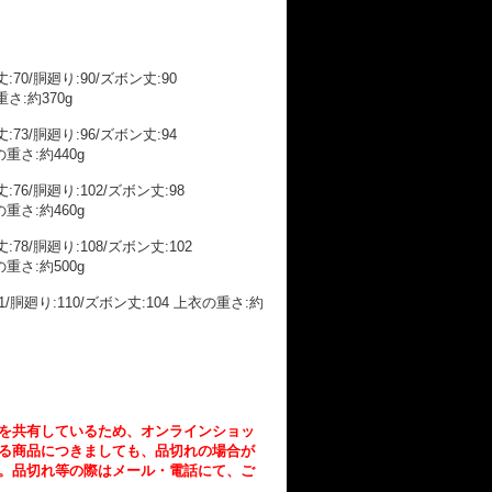
:70/胴廻り:90/ズボン丈:90
さ:約370g
:73/胴廻り:96/ズボン丈:94
の重さ:約440g
:76/胴廻り:102/ズボン丈:98
の重さ:約460g
:78/胴廻り:108/ズボン丈:102
の重さ:約500g
1/胴廻り:110/ズボン丈:104 上衣の重さ:約
を共有しているため、オンラインショッ
る商品につきましても、品切れの場合が
。品切れ等の際はメール・電話にて、ご