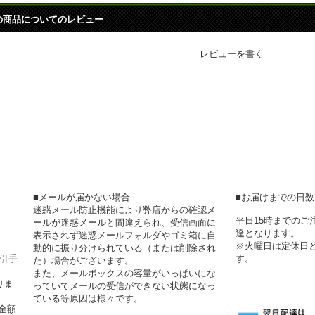
の商品についてのレビュー
レビューを書く
■メールが届かない場合
■お届けまでの日
迷惑メール防止機能により弊店からの確認メ
平日15時までの
ールが迷惑メールと間違えられ、受信画面に
達となります。
表示されず迷惑メールフォルダやゴミ箱に自
※火曜日は定休日
動的に振り分けられている（または削除され
代引手
す。
た）場合がございます。
また、メールボックスの容量がいっぱいにな
りま
っていてメールの受信ができない状態になっ
ている等原因は様々です。
金額