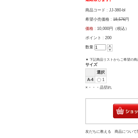
商品コード : JJ-380-bl
希望小売価格 :
18,576
円
価格 :
10,000円（税込）
ポイント :
200
数量
▼ 下記商品リストからご希望の
サイズ
選択
A-4
1
×・・・品切れ
友だちに教える
商品について