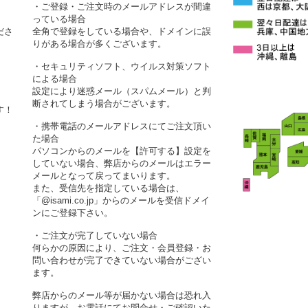
・ご登録・ご注文時のメールアドレスが間違
っている場合
ださ
全角で登録をしている場合や、ドメインに誤
りがある場合が多くございます。
・セキュリティソフト、ウイルス対策ソフト
による場合
設定により迷惑メール（スパムメール）と判
断されてしまう場合がございます。
す！
・携帯電話のメールアドレスにてご注文頂い
た場合
パソコンからのメールを【許可する】設定を
していない場合、弊店からのメールはエラー
メールとなって戻ってまいります。
また、受信先を指定している場合は、
「@isami.co.jp」からのメールを受信ドメイ
ンにご登録下さい。
・ご注文が完了していない場合
何らかの原因により、ご注文・会員登録・お
問い合わせが完了できていない場合がござい
ます。
弊店からのメール等が届かない場合は恐れ入
りますが、お電話にてお問合せ・ご確認いた