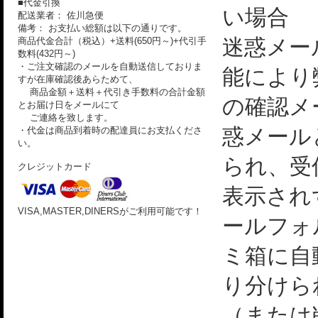
■代金引換
い場合
配送業者： 佐川急便
備考： お支払い総額は以下の通りです。
迷惑メー
商品代金合計（税込）+送料(650円～)+代引手
数料(432円～)
・ご注文確認のメールを自動送信しておりま
能により
すが在庫確認後あらためて、
商品金額＋送料＋代引き手数料の合計金額
の確認メ
とお届け日をメールにて
ご連絡を致します。
惑メール
・代金は商品到着時の配達員にお支払くださ
い。
られ、受
クレジットカード
表示され
VISA,MASTER,DINERSがご利用可能です！
ールフォ
ミ箱に自
り分けら
（または