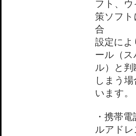
フト、ウ
策ソフト
合
設定によ
ール（ス
ル）と判
しまう場
います。
・携帯電
ルアドレ