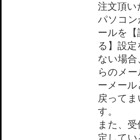
注文頂い
パソコン
ールを【
る】設定
ない場合
らのメー
ーメール
戻ってま
す。
また、受
定してい