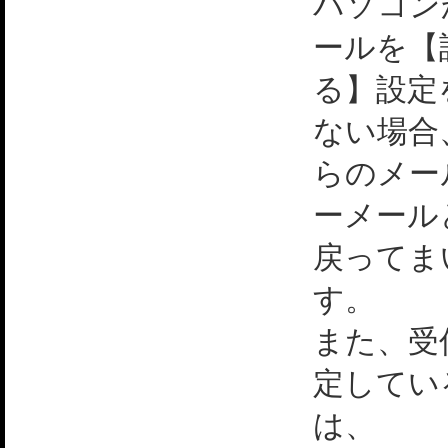
パソコン
ールを【
る】設定
ない場合
らのメー
ーメール
戻ってま
す。
また、受
定してい
は、