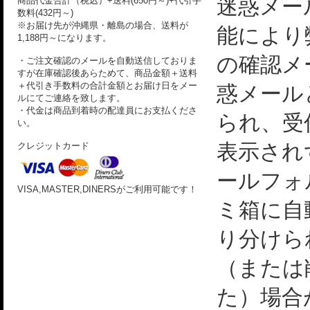
迷惑メー
商品代金合計（税込）+送料(650円～)+代引手
数料(432円～)
※お届け先が沖縄県・離島の場合、送料が
能により
1,188円～になります。
の確認メ
・ご注文確認のメールを自動送信しておりま
すが在庫確認後あらためて、商品金額＋送料
＋代引き手数料の合計金額とお届け日をメー
惑メール
ルにてご連絡を致します。
・代金は商品到着時の配達員にお支払くださ
られ、受
い。
表示され
クレジットカード
ールフォ
VISA,MASTER,DINERSがご利用可能です！
ミ箱に自
り分けら
（または
た）場合