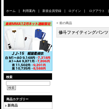
ホーム
|
利用案内
|
新規会員登録
|
ログイン
|
ログアウト
<
前の商品
修斗ファイティングパンツ
検索
検索
商品カテゴリー
新商品