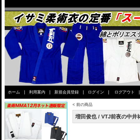
ホーム
|
利用案内
|
新規会員登録
|
ログイン
|
ログアウト
<
前の商品
増田俊也 / VTJ前夜の中