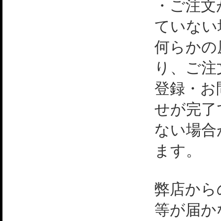
・ご注文
ていない
何らかの
り、ご注
登録・お
せが完了
ない場合
ます。
弊店から
等が届か