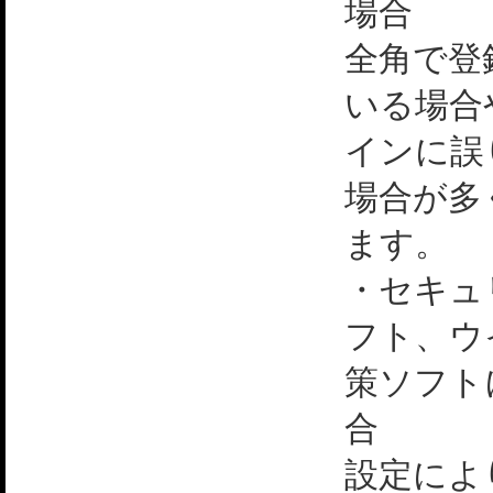
場合
全角で登
いる場合
インに誤
場合が多
ます。
・セキュ
フト、ウ
策ソフト
合
設定によ