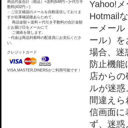
Yahoo!
商品代金合計（税込）+送料(648円～)+代引手
数料(432円～)
・ご注文確認のメールを自動送信しておりま
Hotmai
すが在庫確認後あらためて、
商品金額＋送料＋代引き手数料の合計金額
ーメール
とお届け日をメールにて
ご連絡を致します。
ール）を
・代金は商品到着時の配達員にお支払くださ
い。
場合、迷
クレジットカード
防止機能
VISA,MASTER,DINERSがご利用可能です！
店からの
ルが迷惑
間違えら
信画面に
ず、迷惑