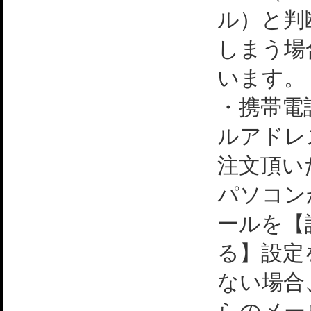
ル）と判
しまう場
います。
・携帯電
ルアドレ
注文頂い
パソコン
ールを【
る】設定
ない場合