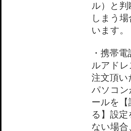
ル）と判
しまう場
います。
・携帯電
ルアドレ
注文頂い
パソコン
ールを【
る】設定
ない場合