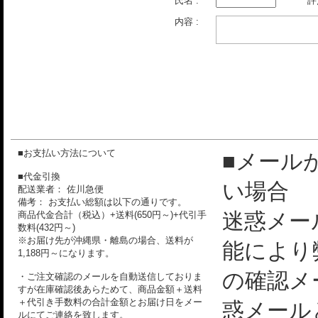
氏名 :
評
内容 :
■お支払い方法について
■メール
■代金引換
い場合
配送業者： 佐川急便
備考： お支払い総額は以下の通りです。
迷惑メー
商品代金合計（税込）+送料(650円～)+代引手
数料(432円～)
※お届け先が沖縄県・離島の場合、送料が
能により
1,188円～になります。
の確認メ
・ご注文確認のメールを自動送信しておりま
すが在庫確認後あらためて、商品金額＋送料
＋代引き手数料の合計金額とお届け日をメー
惑メール
ルにてご連絡を致します。