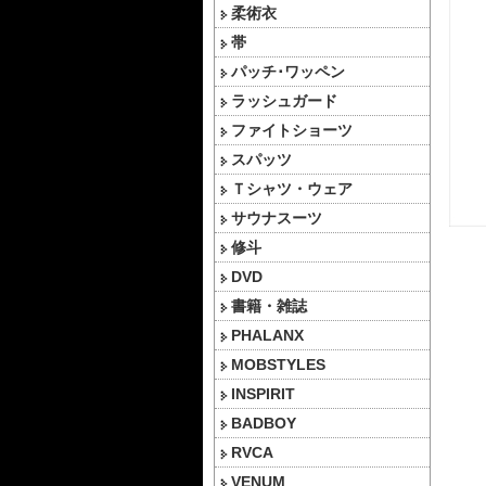
柔術衣
帯
パッチ･ワッペン
ラッシュガード
ファイトショーツ
スパッツ
Ｔシャツ・ウェア
サウナスーツ
修斗
DVD
書籍・雑誌
PHALANX
MOBSTYLES
INSPIRIT
BADBOY
RVCA
VENUM