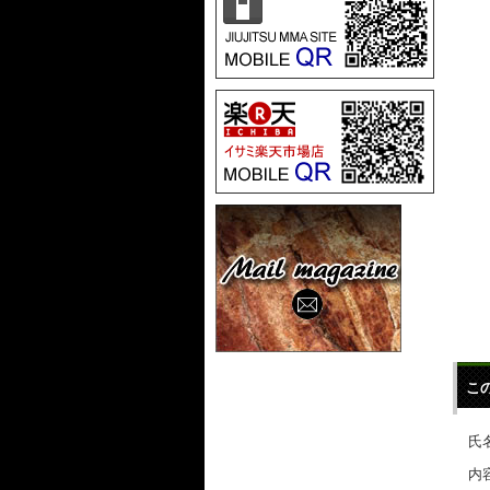
こ
氏名
内容