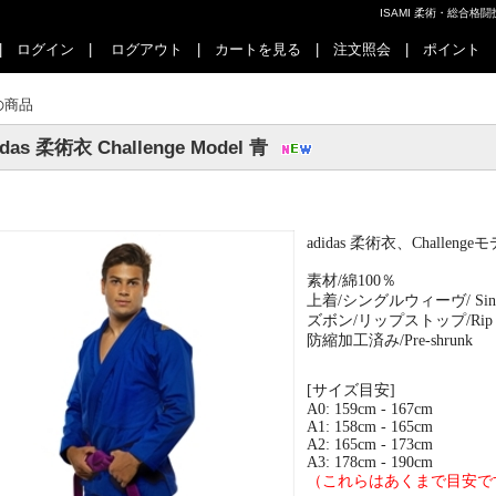
ISAMI 柔術・総合
|
ログイン
|
ログアウト
|
カートを見る
|
注文照会
|
ポイント
の商品
idas 柔術衣 Challenge Model 青
adidas
柔術衣、
Challenge
モ
素材
/
綿
100
％
上着
/
シングルウィーヴ
/ Si
ズボン
/
リップストップ
/Ri
防縮加工済み
/Pre-shrunk
[
サイズ目安
]
A0: 159cm - 167cm
A1: 158cm - 165cm
A2: 165cm - 173cm
A3: 178cm - 190cm
（これらはあくまで目安で