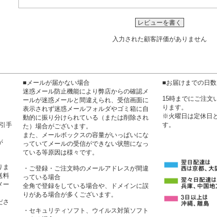
レビューを書く
入力された顧客評価がありません
■メールが届かない場合
■お届けまでの日
迷惑メール防止機能により弊店からの確認メ
15時までにご注
ールが迷惑メールと間違えられ、受信画面に
ります。
表示されず迷惑メールフォルダやゴミ箱に自
※火曜日は定休日
動的に振り分けられている（または削除され
代引手
す。
た）場合がございます。
また、メールボックスの容量がいっぱいにな
が
っていてメールの受信ができない状態になっ
ている等原因は様々です。
りま
・ご登録・ご注文時のメールアドレスが間違
送料
っている場合
メー
全角で登録をしている場合や、ドメインに誤
りがある場合が多くございます。
ださ
・セキュリティソフト、ウイルス対策ソフト