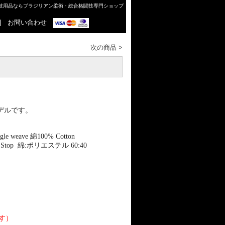
格闘技用品ならブラジリアン柔術・総合格闘技専門ショップ
|
お問い合わせ
次の商品
>
デルです。
ngle weave
綿
100% Cotton
p Stop
綿
:
ポリエステル
60:40
す）