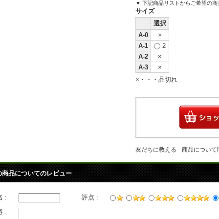
▼ 下記商品リストからご希望の
サイズ
選択
A-0
×
A-1
2
A-2
×
A-3
×
×・・・品切れ
友だちに教える
商品について
の商品についてのレビュー
 :
評点 :
 :