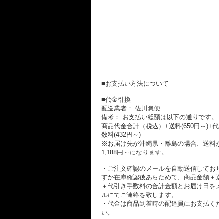
■お支払い方法について
■代金引換
配送業者： 佐川急便
備考： お支払い総額は以下の通りです。
商品代金合計（税込）+送料(650円～)+
数料(432円～)
※お届け先が沖縄県・離島の場合、送料
1,188円～になります。
・ご注文確認のメールを自動送信してお
すが在庫確認後あらためて、商品金額＋
＋代引き手数料の合計金額とお届け日を
ルにてご連絡を致します。
・代金は商品到着時の配達員にお支払く
い。