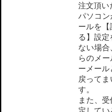
注文頂い
パソコン
ールを【
る】設定
ない場合
らのメー
ーメール
戻ってま
す。
また、受
定してい