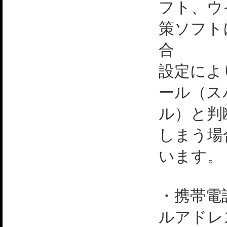
フト、ウ
策ソフト
合
設定によ
ール（ス
ル）と判
しまう場
います。
・携帯電
ルアドレ