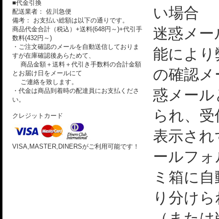
■代金引換
い場合
配送業者： 佐川急便
備考： お支払い総額は以下の通りです。
迷惑メー
商品代金合計（税込）+送料(648円～)+代引手
数料(432円～)
・ご注文確認のメールを自動送信しておりま
能により
すが在庫確認後あらためて、
商品金額＋送料＋代引き手数料の合計金額
の確認メ
とお届け日をメールにて
ご連絡を致します。
惑メール
・代金は商品到着時の配達員にお支払くださ
い。
られ、受
クレジットカード
表示され
VISA,MASTER,DINERSがご利用可能です！
ールフォ
ミ箱に自
り分けら
（または