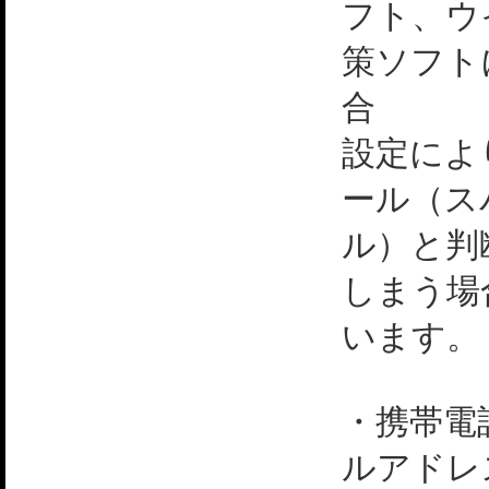
フト、ウ
策ソフト
合
設定によ
ール（ス
ル）と判
しまう場
います。
・携帯電
ルアドレ