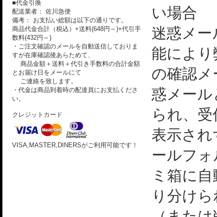
■代金引換
い場合
配送業者： 佐川急便
備考： お支払い総額は以下の通りです。
迷惑メー
商品代金合計（税込）+送料(648円～)+代引手
数料(432円～)
・ご注文確認のメールを自動送信しておりま
能により
すが在庫確認後あらためて、
商品金額＋送料＋代引き手数料の合計金額
の確認メ
とお届け日をメールにて
ご連絡を致します。
惑メール
・代金は商品到着時の配達員にお支払くださ
い。
られ、受
クレジットカード
表示され
VISA,MASTER,DINERSがご利用可能です！
ールフォ
ミ箱に自
り分けら
（または