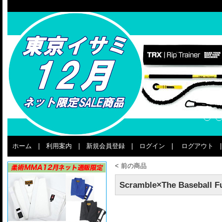
ホーム
|
利用案内
|
新規会員登録
|
ログイン
|
ログアウト
<
前の商品
Scramble×The Basebal