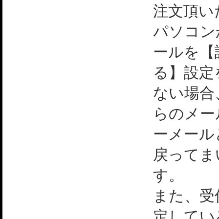
注文頂い
パソコン
ールを【
る】設定
ない場合
らのメー
ーメール
戻ってま
す。
また、受
定してい