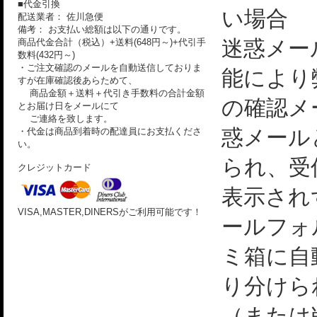
■代金引換
い場合
配送業者： 佐川急便
備考： お支払い総額は以下の通りです。
迷惑メー
商品代金合計（税込）+送料(648円～)+代引手
数料(432円～)
・ご注文確認のメールを自動送信しておりま
能により
すが在庫確認後あらためて、
商品金額＋送料＋代引き手数料の合計金額
の確認メ
とお届け日をメールにて
ご連絡を致します。
惑メール
・代金は商品到着時の配達員にお支払くださ
い。
られ、受
クレジットカード
表示され
VISA,MASTER,DINERSがご利用可能です！
ールフォ
ミ箱に自
り分けら
（または