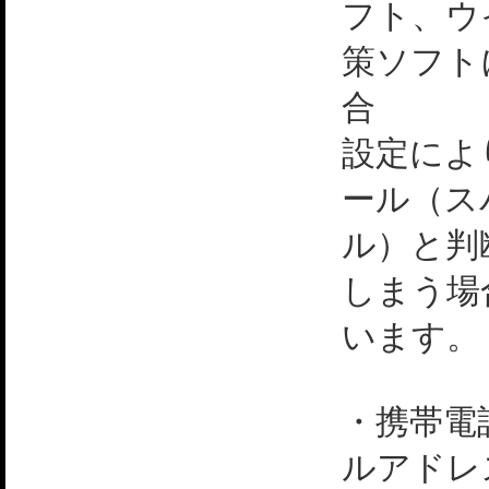
フト、ウ
策ソフト
合
設定によ
ール（ス
ル）と判
しまう場
います。
・携帯電
ルアドレ