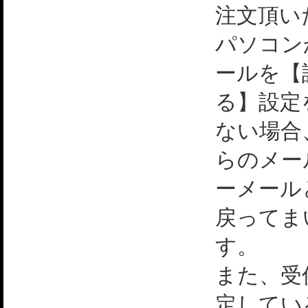
注文頂い
パソコン
ールを【
る】設定
ない場合
らのメー
ーメール
戻ってま
す。
また、受
定してい