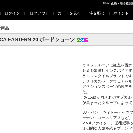
ISAMI 柔術・総合
|
ログイン
|
ログアウト
|
カートを見る
|
注文照会
|
ポイント
の商品
CA EASTERN 20 ボードショーツ
カリフォルニアに拠点を置き2
若者を象徴しインスパイアす
ライフスタイルブランドです
アメリカのワークウェアをル
アクションスポーツの境界を
た。
RVCAはそれぞれのサブカ
が集まったグループによって
BJ・ペン、ヴィトー・べウ
ーナン・コーネリアスなど、
MMAファイター、柔術選手
圧倒的な人気を誇るブランド