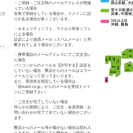
・ご登録・ご注文時のメールアドレスが間違
っている場合
ださ
全角で登録をしている場合や、ドメインに誤
りがある場合が多くございます。
・セキュリティソフト、ウイルス対策ソフト
による場合
設定により迷惑メール（スパムメール）と判
断されてしまう場合がございます。
す！
・携帯電話のメールアドレスにてご注文頂い
た場合
パソコンからのメールを【許可する】設定を
していない場合、弊店からのメールはエラー
メールとなって戻ってまいります。
また、受信先を指定している場合は、
「@isami.co.jp」からのメールを受信ドメイ
ンにご登録下さい。
・ご注文が完了していない場合
何らかの原因により、ご注文・会員登録・お
問い合わせが完了できていない場合がござい
ます。
弊店からのメール等が届かない場合は恐れ入
りますが、お電話にてお問合せ・ご確認いた