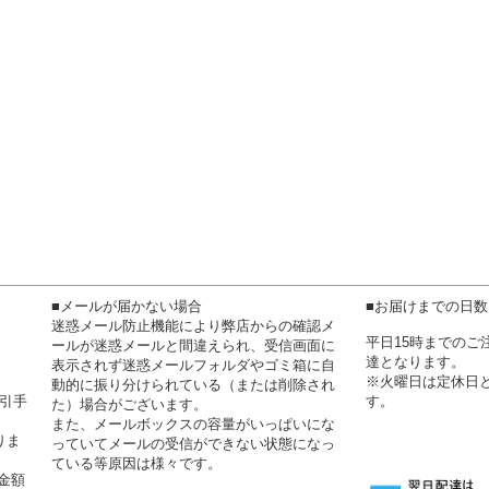
■メールが届かない場合
■お届けまでの日
迷惑メール防止機能により弊店からの確認メ
平日15時までの
ールが迷惑メールと間違えられ、受信画面に
達となります。
表示されず迷惑メールフォルダやゴミ箱に自
※火曜日は定休日
動的に振り分けられている（または削除され
代引手
す。
た）場合がございます。
また、メールボックスの容量がいっぱいにな
りま
っていてメールの受信ができない状態になっ
ている等原因は様々です。
金額