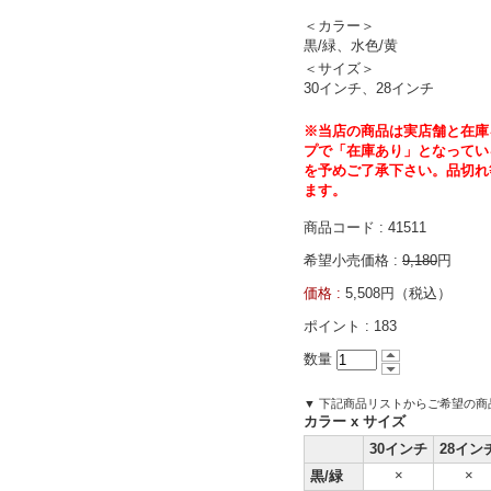
＜カラー＞
黒/緑、水色/黄
＜サイズ＞
30インチ、28インチ
※
当店の商品は実店舗と在庫
プで「在庫あり」
となってい
を予めご了承下
さい。品切れ
ます。
商品コード : 41511
希望小売価格 :
9,180
円
価格 :
5,508円（税込）
ポイント :
183
数量
▼ 下記商品リストからご希望の
カラー x サイズ
30インチ
28イン
×
×
黒/緑