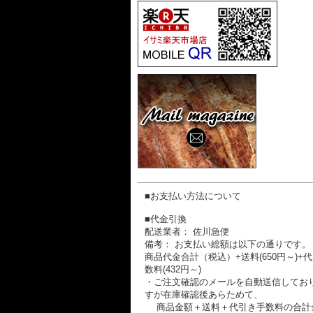
■お支払い方法について
■代金引換
配送業者： 佐川急便
備考： お支払い総額は以下の通りです。
商品代金合計（税込）+送料(650円～)+
数料(432円～)
・ご注文確認のメールを自動送信してお
すが在庫確認後あらためて、
商品金額＋送料＋代引き手数料の合計