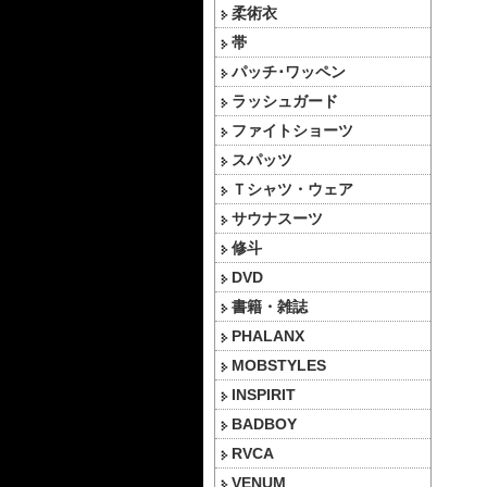
柔術衣
帯
パッチ･ワッペン
ラッシュガード
ファイトショーツ
スパッツ
Ｔシャツ・ウェア
サウナスーツ
修斗
DVD
書籍・雑誌
PHALANX
MOBSTYLES
INSPIRIT
BADBOY
RVCA
VENUM