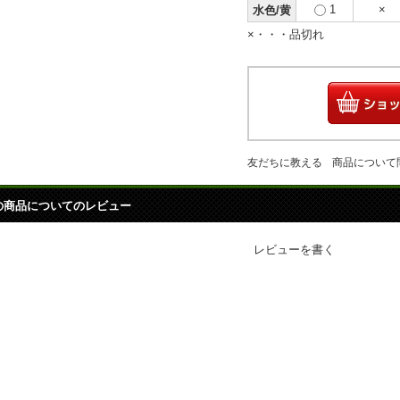
1
×
水色/黄
×・・・品切れ
友だちに教える
商品について
の商品についてのレビュー
レビューを書く