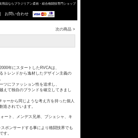
格闘技用品ならブラジリアン柔術・総合格闘技専門ショップ
|
お問い合わせ
次の商品
>
000年にスタートしたRVCAは、
るトレンドから逸材したデザイン主義の
。
ーツにファッション性を追求し、
越えて独自のブランドを確立してきまし
ルチャーから同じような考え方を持った個人
創造されています。
フォート、メンデス兄弟、ブシェシャ、キ
をスポンサードする事により格闘技界でも
です。