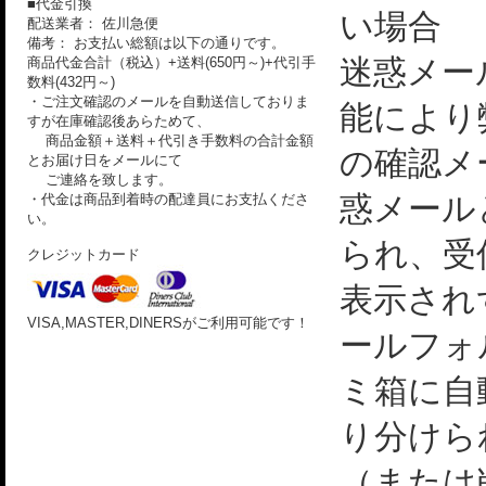
■代金引換
い場合
配送業者： 佐川急便
備考： お支払い総額は以下の通りです。
迷惑メー
商品代金合計（税込）+送料(650円～)+代引手
数料(432円～)
・ご注文確認のメールを自動送信しておりま
能により
すが在庫確認後あらためて、
商品金額＋送料＋代引き手数料の合計金額
の確認メ
とお届け日をメールにて
ご連絡を致します。
惑メール
・代金は商品到着時の配達員にお支払くださ
い。
られ、受
クレジットカード
表示され
VISA,MASTER,DINERSがご利用可能です！
ールフォ
ミ箱に自
り分けら
（または