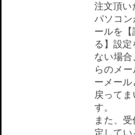
注文頂い
パソコン
ールを【
る】設定
ない場合
らのメー
ーメール
戻ってま
す。
また、受
定してい