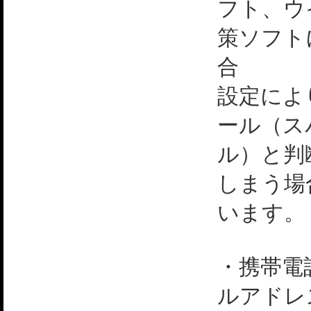
フト、ウ
策ソフト
合
設定によ
ール（ス
ル）と判
しまう場
います。
・携帯電
ルアドレ