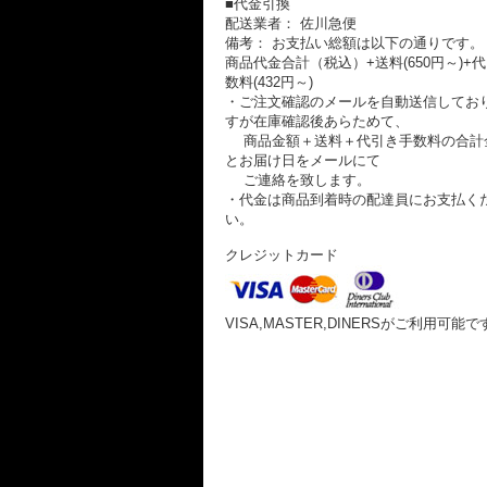
■代金引換
配送業者： 佐川急便
備考： お支払い総額は以下の通りです。
商品代金合計（税込）+送料(650円～)+
数料(432円～)
・ご注文確認のメールを自動送信してお
すが在庫確認後あらためて、
商品金額＋送料＋代引き手数料の合計
とお届け日をメールにて
ご連絡を致します。
・代金は商品到着時の配達員にお支払く
い。
クレジットカード
VISA,MASTER,DINERSがご利用可能で