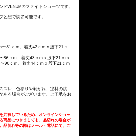
ンド
VENUM
の
ファイトショーツ
で
す。
プと紐で調節可能です。
81
42
21
ｍ〜
ｃｍ、着丈
ｃｍｘ股下
ｃ
86
43
21
〜
ｃｍ、着丈
ｃｍｘ股下
ｃｍ
90
44
21
ｍ〜
ｃｍ、着丈
ｃｍｘ股下
ｃｍ
のズレ、色移りや剥がれ、塗料の跳
がある場合がございます。
ご了承をお
を共有しているため、
オンラインショッ
る商品につきましても、
品切れの場合が
。
品切れ等の際はメール・電話にて、ご