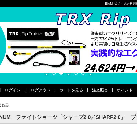
ISAMI 柔術・総合
|
ログイン
|
ログアウト
|
カートを見る
|
注文照会
|
ポイント
の商品
ENUM ファイトショーツ「シャープ2.0／SHARP2.0」