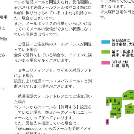
平日15時までの
ールが迷惑メールと間違えられ、受信画面に
達となります。
表示されず迷惑メールフォルダやゴミ箱に自
※火曜日は定休日
動的に振り分けられている（または削除され
代引手
す。
た）場合がございます。
また、メールボックスの容量がいっぱいにな
りま
っていてメールの受信ができない状態になっ
ている等原因は様々です。
金額
・ご登録・ご注文時のメールアドレスが間違
っている場合
ださ
全角で登録をしている場合や、ドメインに誤
りがある場合が多くございます。
・セキュリティソフト、ウイルス対策ソフト
による場合
設定により迷惑メール（スパムメール）と判
断されてしまう場合がございます。
す！
・携帯電話のメールアドレスにてご注文頂い
た場合
パソコンからのメールを【許可する】設定を
していない場合、弊店からのメールはエラー
メールとなって戻ってまいります。
また、受信先を指定している場合は、
「@isami.co.jp」からのメールを受信ドメイ
ンにご登録下さい。