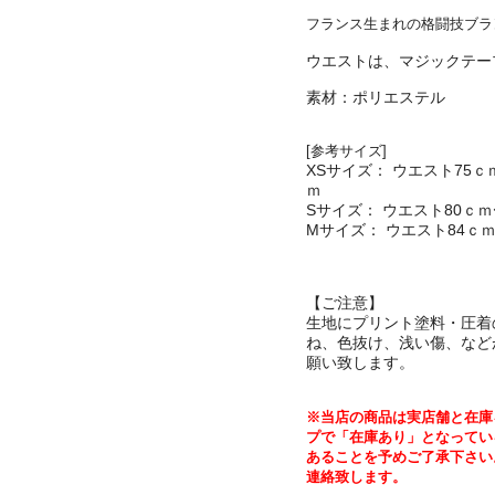
フランス生まれの格闘技ブラ
ウエストは、マジックテー
素材：ポリエステル
[
参考サイズ
]
XS
75
サイズ：
ウエスト
ｃ
ｍ
S
80
サイズ：
ウエスト
ｃｍ
M
84
サイズ：
ウエスト
ｃ
【ご注意】
生地にプリント塗料・圧着
ね、
色抜け、浅い傷、など
願い致します。
※
当店の商品は実店舗と在庫
プで「在庫あり」
となってい
あることを予めご了承下さい
連絡致します。