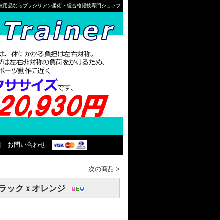
格闘技用品ならブラジリアン柔術・総合格闘技専門ショップ
|
お問い合わせ
次の商品
>
 ブラックｘオレンジ