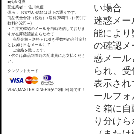
■代金引換
い場合
配送業者： 佐川急便
備考： お支払い総額は以下の通りです。
迷惑メー
商品代金合計（税込）+送料(650円～)+代引手
数料(432円～)
・ご注文確認のメールを自動送信しておりま
能により
すが在庫確認後あらためて、
商品金額＋送料＋代引き手数料の合計金額
の確認メ
とお届け日をメールにて
ご連絡を致します。
惑メール
・代金は商品到着時の配達員にお支払くださ
い。
られ、受
クレジットカード
表示され
VISA,MASTER,DINERSがご利用可能です！
ールフォ
ミ箱に自
り分けら
（または