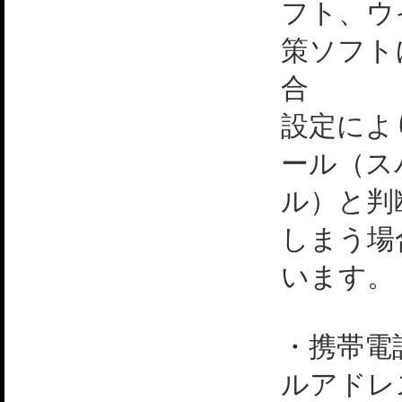
フト、ウ
策ソフト
合
設定によ
ール（ス
ル）と判
しまう場
います。
・携帯電
ルアドレ