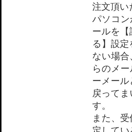
注文頂い
パソコン
ールを【
る】設定
ない場合
らのメー
ーメール
戻ってま
す。
また、受
定してい