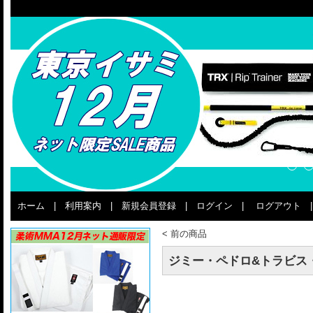
ホーム
|
利用案内
|
新規会員登録
|
ログイン
|
ログアウト
<
前の商品
ジミー・ペドロ&トラビス・スティー