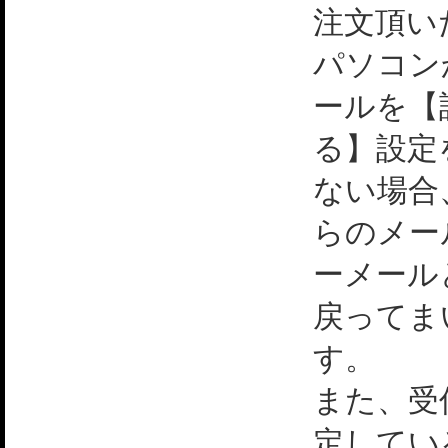
注文頂い
パソコン
ールを【
る】設定
ない場合
らのメー
ーメール
戻ってま
す。
また、受
定してい