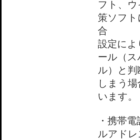
フト、ウ
策ソフト
合
設定によ
ール（ス
ル）と判
しまう場
います。
・携帯電
ルアドレ