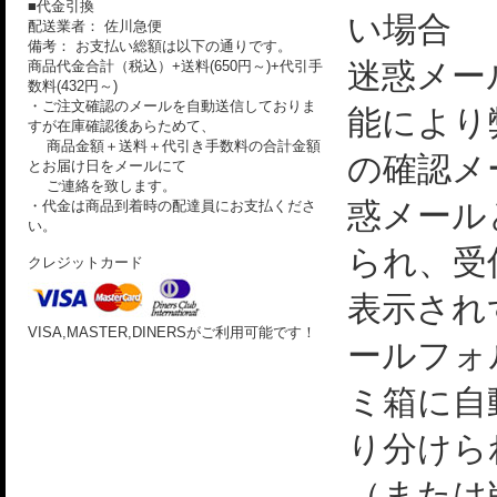
■代金引換
い場合
配送業者： 佐川急便
備考： お支払い総額は以下の通りです。
迷惑メー
商品代金合計（税込）+送料(650円～)+代引手
数料(432円～)
・ご注文確認のメールを自動送信しておりま
能により
すが在庫確認後あらためて、
商品金額＋送料＋代引き手数料の合計金額
の確認メ
とお届け日をメールにて
ご連絡を致します。
惑メール
・代金は商品到着時の配達員にお支払くださ
い。
られ、受
クレジットカード
表示され
VISA,MASTER,DINERSがご利用可能です！
ールフォ
ミ箱に自
り分けら
（または