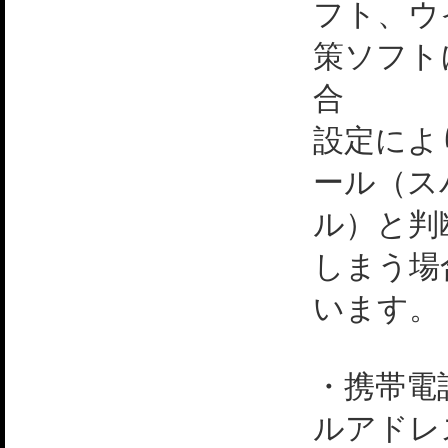
フト、ウ
策ソフト
合
設定によ
ール（ス
ル）と判
しまう場
います。
・携帯電
ルアドレ