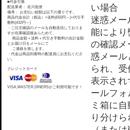
■代金引換
い場合
配送業者： 佐川急便
備考： お支払い総額は以下の通りです。
迷惑メー
商品代金合計（税込）+送料(650円～)+代引手
数料(432円～)
・ご注文確認のメールを自動送信しておりま
能により
すが在庫確認後あらためて、
商品金額＋送料＋代引き手数料の合計金額
の確認メ
とお届け日をメールにて
ご連絡を致します。
惑メール
・代金は商品到着時の配達員にお支払くださ
い。
られ、受
クレジットカード
表示され
VISA,MASTER,DINERSがご利用可能です！
ールフォ
ミ箱に自
り分けら
（または