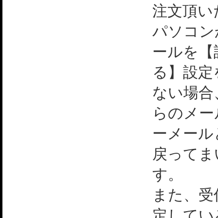
注文頂い
パソコン
ールを【
る】設定
ない場合
らのメー
ーメール
戻ってま
す。
また、受
定してい