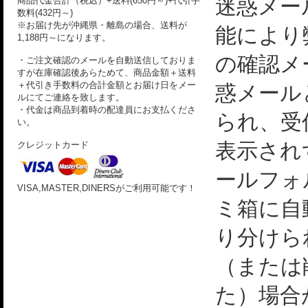
迷惑メー
商品代金合計（税込）+送料(650円～)+代引手
数料(432円～)
※お届け先が沖縄県・離島の場合、送料が
能により
1,188円～になります。
の確認メ
・ご注文確認のメールを自動送信しておりま
すが在庫確認後あらためて、商品金額＋送料
＋代引き手数料の合計金額とお届け日をメー
惑メール
ルにてご連絡を致します。
・代金は商品到着時の配達員にお支払くださ
られ、受
い。
表示され
クレジットカード
ールフォ
VISA,MASTER,DINERSがご利用可能です！
ミ箱に自
り分けら
（または
た）場合