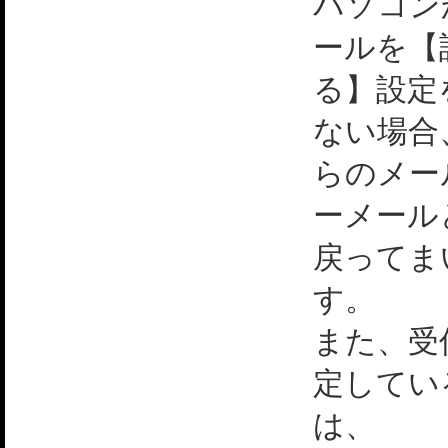
パソコン
ールを【
る】設定
ない場合
らのメー
ーメール
戻ってま
す。
また、受
定してい
は、