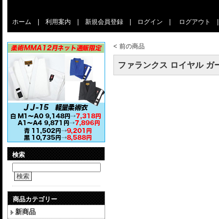
ホーム
|
利用案内
|
新規会員登録
|
ログイン
|
ログアウト
<
前の商品
ファランクス ロイヤル ガ
検索
検索
商品カテゴリー
新商品