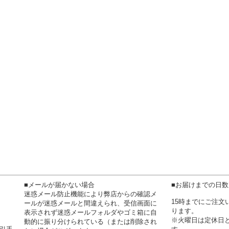
■メールが届かない場合
■お届けまでの日
迷惑メール防止機能により弊店からの確認メ
15時までにご注
ールが迷惑メールと間違えられ、受信画面に
ります。
表示されず迷惑メールフォルダやゴミ箱に自
※火曜日は定休日
動的に振り分けられている（または削除され