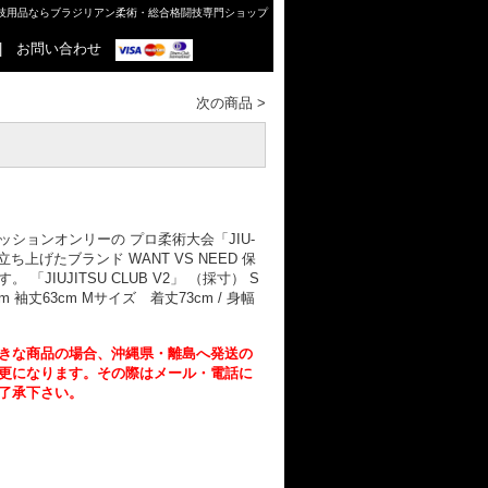
格闘技用品ならブラジリアン柔術・総合格闘技専門ショップ
|
お問い合わせ
次の商品
>
ションオンリーの プロ柔術大会「JIU-
が立ち上げたブランド WANT VS NEED 保
JIUJITSU CLUB V2」 （採寸） S
m 袖丈63cm Mサイズ 着丈73cm / 身幅
きな商品の場合、沖縄県・離島へ発送の
更になります。その際はメール・電話に
了承下さい。