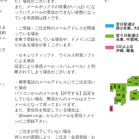
代引手
す。
た）場合がございます。
また、メールボックスの容量がいっぱいにな
が
っていてメールの受信ができない状態になっ
ている等原因は様々です。
りま
・ご登録・ご注文時のメールアドレスが間違
送料
っている場合
メー
全角で登録をしている場合や、ドメインに誤
りがある場合が多くございます。
ださ
・セキュリティソフト、ウイルス対策ソフト
による場合
設定により迷惑メール（スパムメール）と判
断されてしまう場合がございます。
・携帯電話のメールアドレスにてご注文頂い
す！
た場合
パソコンからのメールを【許可する】設定を
していない場合、弊店からのメールはエラー
メールとなって戻ってまいります。
また、受信先を指定している場合は、
「@isami.co.jp」からのメールを受信ドメイ
ンにご登録下さい。
・ご注文が完了していない場合
何らかの原因により、ご注文・会員登録・お