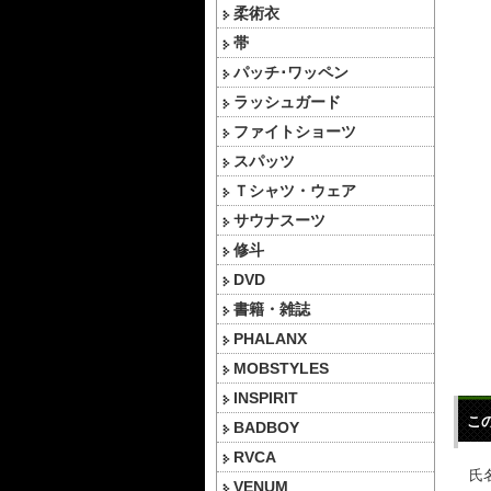
柔術衣
帯
パッチ･ワッペン
ラッシュガード
ファイトショーツ
スパッツ
Ｔシャツ・ウェア
サウナスーツ
修斗
DVD
書籍・雑誌
PHALANX
MOBSTYLES
INSPIRIT
こ
BADBOY
RVCA
氏名
VENUM