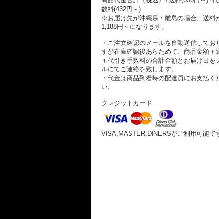
商品代金合計（税込）+送料(650円～)+
数料(432円～)
※お届け先が沖縄県・離島の場合、送料
1,188円～になります。
・ご注文確認のメールを自動送信してお
すが在庫確認後あらためて、商品金額＋
＋代引き手数料の合計金額とお届け日を
ルにてご連絡を致します。
・代金は商品到着時の配達員にお支払く
い。
クレジットカード
VISA,MASTER,DINERSがご利用可能で