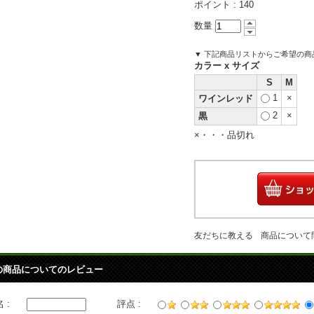
ポイント :
140
数量
▼ 下記商品リストからご希望の
カラー x サイズ
S
M
1
×
ワインレッド
2
×
黒
×・・・品切れ
友だちに教える
商品について
の商品についてのレビュー
 :
評点 :