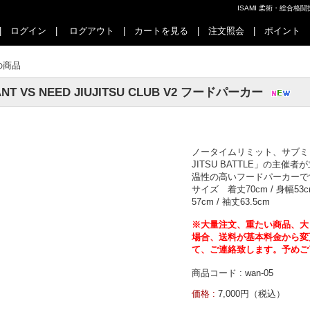
ISAMI 柔術・総合
|
ログイン
|
ログアウト
|
カートを見る
|
注文照会
|
ポイント
の商品
NT VS NEED JIUJITSU CLUB V2 フードパーカー
ノータイムリミット、サブミッ
JITSU BATTLE」の主催者
温性の高いフードパーカーです。 「
サイズ 着丈70cm / 身幅53c
57cm / 袖丈63.5cm
※大量注文、重たい商品、大
場合、送料が基本料金から変
て、ご連絡致します。予めご
商品コード : wan-05
価格 :
7,000円（税込）