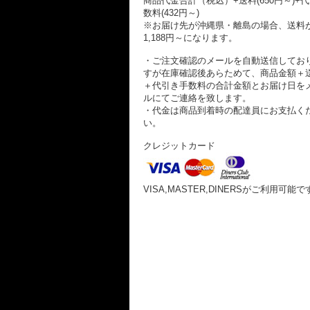
商品代金合計（税込）+送料(650円～)+
数料(432円～)
※お届け先が沖縄県・離島の場合、送料
1,188円～になります。
・ご注文確認のメールを自動送信してお
すが在庫確認後あらためて、商品金額＋
＋代引き手数料の合計金額とお届け日を
ルにてご連絡を致します。
・代金は商品到着時の配達員にお支払く
い。
クレジットカード
VISA,MASTER,DINERSがご利用可能で