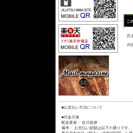
こ
氏名
内容
■お支払い方法について
■代金引換
配送業者： 佐川急便
備考： お支払い総額は以下の通りです。