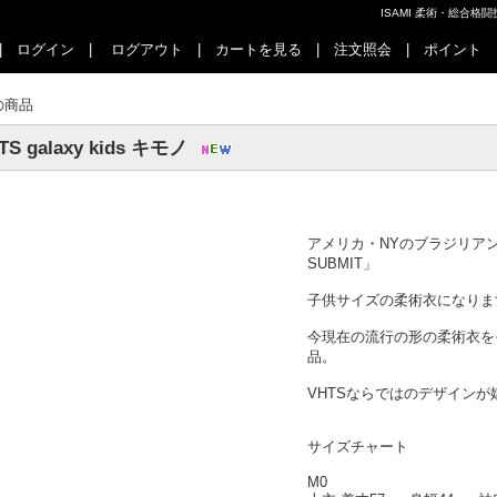
ISAMI 柔術・総合
|
ログイン
|
ログアウト
|
カートを見る
|
注文照会
|
ポイント
の商品
TS galaxy kids キモノ
アメリカ・NYのブラジリアン柔
SUBMIT」
子供サイズの柔術衣になりま
今現在の流行の形の柔術衣を
品。
VHTSならではのデザインが
サイズチャート
M0