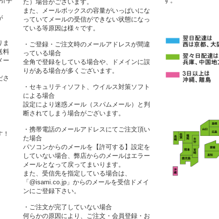
代引手
す。
た）場合がございます。
また、メールボックスの容量がいっぱいにな
が
っていてメールの受信ができない状態になっ
ている等原因は様々です。
りま
・ご登録・ご注文時のメールアドレスが間違
送料
っている場合
メー
全角で登録をしている場合や、ドメインに誤
りがある場合が多くございます。
ださ
・セキュリティソフト、ウイルス対策ソフト
による場合
設定により迷惑メール（スパムメール）と判
断されてしまう場合がございます。
・携帯電話のメールアドレスにてご注文頂い
す！
た場合
パソコンからのメールを【許可する】設定を
していない場合、弊店からのメールはエラー
メールとなって戻ってまいります。
また、受信先を指定している場合は、
「@isami.co.jp」からのメールを受信ドメイ
ンにご登録下さい。
・ご注文が完了していない場合
何らかの原因により、ご注文・会員登録・お