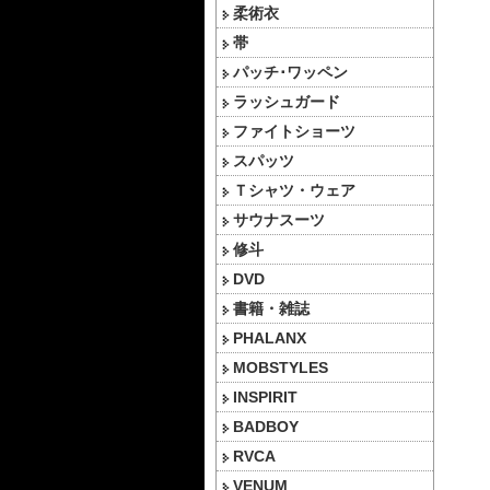
柔術衣
帯
パッチ･ワッペン
ラッシュガード
ファイトショーツ
スパッツ
Ｔシャツ・ウェア
サウナスーツ
修斗
DVD
書籍・雑誌
PHALANX
MOBSTYLES
INSPIRIT
BADBOY
RVCA
VENUM