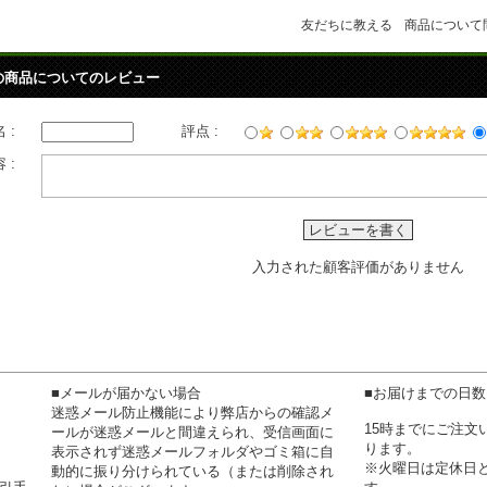
友だちに教える
商品について
の商品についてのレビュー
 :
評点 :
 :
レビューを書く
入力された顧客評価がありません
■メールが届かない場合
■お届けまでの日
迷惑メール防止機能により弊店からの確認メ
15時までにご注
ールが迷惑メールと間違えられ、受信画面に
ります。
表示されず迷惑メールフォルダやゴミ箱に自
※火曜日は定休日
動的に振り分けられている（または削除され