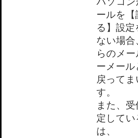
パソコン
ールを【
る】設定
ない場合
らのメー
ーメール
戻ってま
す。
また、受
定してい
は、