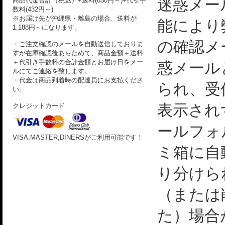
迷惑メー
商品代金合計（税込）+送料(650円～)+代引手
数料(432円～)
※お届け先が沖縄県・離島の場合、送料が
能により
1,188円～になります。
の確認メ
・ご注文確認のメールを自動送信しておりま
すが在庫確認後あらためて、商品金額＋送料
＋代引き手数料の合計金額とお届け日をメー
惑メール
ルにてご連絡を致します。
・代金は商品到着時の配達員にお支払くださ
られ、受
い。
表示され
クレジットカード
ールフォ
VISA,MASTER,DINERSがご利用可能です！
ミ箱に自
り分けら
（または
た）場合