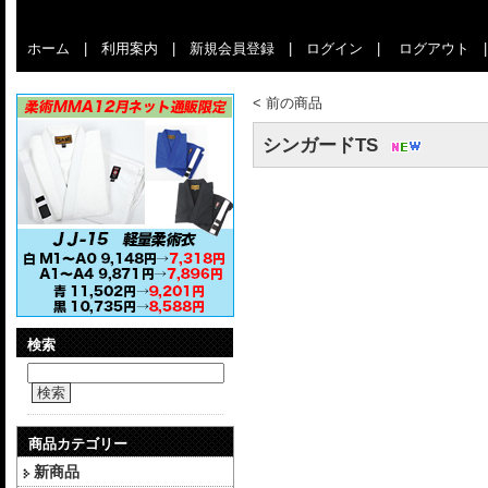
ホーム
|
利用案内
|
新規会員登録
|
ログイン
|
ログアウト
<
前の商品
シンガードTS
検索
検索
商品カテゴリー
新商品