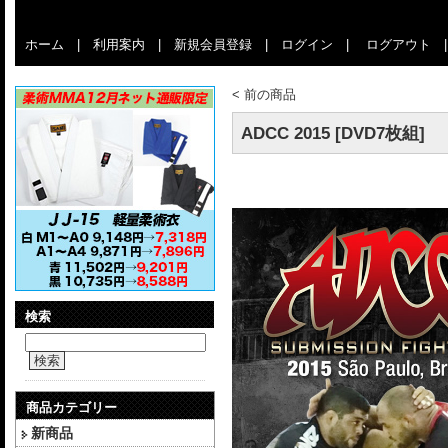
ホーム
|
利用案内
|
新規会員登録
|
ログイン
|
ログアウト
<
前の商品
ADCC 2015 [DVD7枚組]
検索
検索
商品カテゴリー
新商品