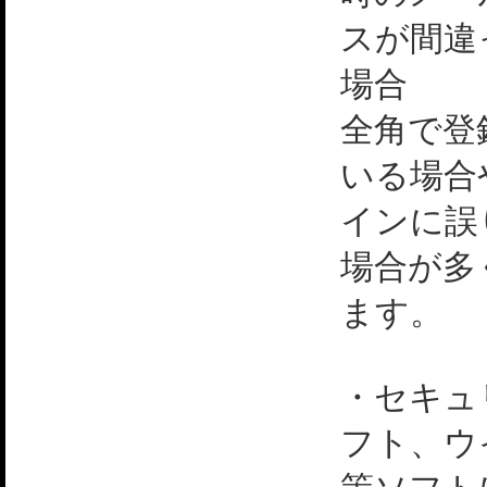
スが間違
場合
全角で登
いる場合
インに誤
場合が多
ます。
・セキュ
フト、ウ