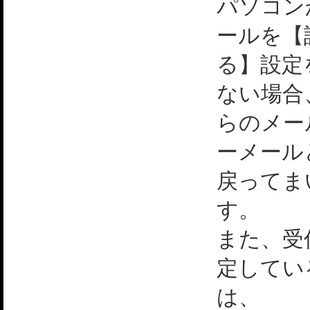
パソコン
ールを【
る】設定
ない場合
らのメー
ーメール
戻ってま
す。
また、受
定してい
は、