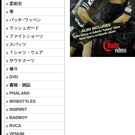
柔術衣
帯
パッチ･ワッペン
ラッシュガード
ファイトショーツ
スパッツ
Ｔシャツ・ウェア
サウナスーツ
修斗
DVD
書籍・雑誌
PHALANX
MOBSTYLES
INSPIRIT
BADBOY
RVCA
VENUM