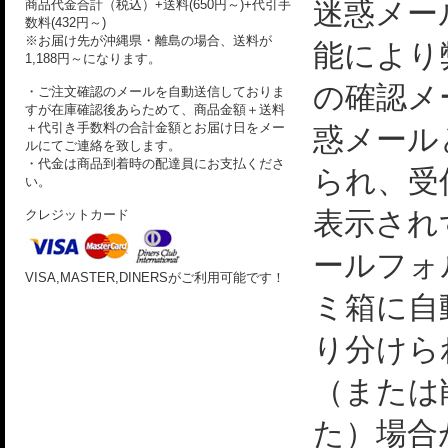
迷惑メー
商品代金合計（税込）+送料(650円～)+代引手
数料(432円～)
※お届け先が沖縄県・離島の場合、送料が
能により
1,188円～になります。
の確認メ
・ご注文確認のメールを自動送信しておりま
すが在庫確認後あらためて、商品金額＋送料
＋代引き手数料の合計金額とお届け日をメー
惑メール
ルにてご連絡を致します。
・代金は商品到着時の配達員にお支払くださ
られ、受
い。
表示され
クレジットカード
ールフォ
VISA,MASTER,DINERSがご利用可能です！
ミ箱に自
り分けら
（または
た）場合