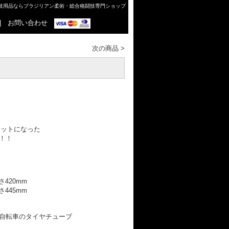
格闘技用品ならブラジリアン柔術・総合格闘技専門ショップ
|
お問い合わせ
次の商品
>
セットになった
！！
420mm
445mm
自転車のタイヤチューブ