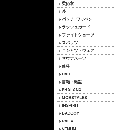
柔術衣
帯
パッチ･ワッペン
ラッシュガード
ファイトショーツ
スパッツ
Ｔシャツ・ウェア
サウナスーツ
修斗
DVD
書籍・雑誌
PHALANX
MOBSTYLES
INSPIRIT
BADBOY
RVCA
VENUM