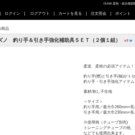
ISAMI 柔術・総合
|
ログイン
|
ログアウト
|
カートを見る
|
注文照会
|
ポイント
の商品
ズノ 釣り手＆引き手強化補助具ＳＥＴ（２個１組）
柔道、柔術の必須アイテム！
釣り手(襟)と引き手(袖)が１
釣り手・引き手強化アイテム
素材/刺し子生地
＜サイズ＞
釣り手用／最大巾260mm×長さ
引き手用／最大巾230mm×長さ
※使用例（チューブ別売)
トレーニングチューブの他、
などでも使用出来ます。