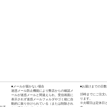
■メールが届かない場合
■お届けまでの日
迷惑メール防止機能により弊店からの確認メ
15時までにご注
ールが迷惑メールと間違えられ、受信画面に
ります。
表示されず迷惑メールフォルダやゴミ箱に自
※火曜日は定休日
動的に振り分けられている（または削除され