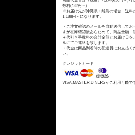
商品代金合計（税込）+送料(650円～)+
数料(432円～)
※お届け先が沖縄県・離島の場合、送料
1,188円～になります。
・ご注文確認のメールを自動送信してお
すが在庫確認後あらためて、商品金額＋
＋代引き手数料の合計金額とお届け日を
ルにてご連絡を致します。
・代金は商品到着時の配達員にお支払く
い。
クレジットカード
VISA,MASTER,DINERSがご利用可能で