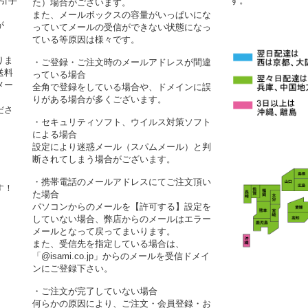
代引手
す。
た）場合がございます。
また、メールボックスの容量がいっぱいにな
が
っていてメールの受信ができない状態になっ
ている等原因は様々です。
りま
・ご登録・ご注文時のメールアドレスが間違
送料
っている場合
メー
全角で登録をしている場合や、ドメインに誤
りがある場合が多くございます。
ださ
・セキュリティソフト、ウイルス対策ソフト
による場合
設定により迷惑メール（スパムメール）と判
断されてしまう場合がございます。
・携帯電話のメールアドレスにてご注文頂い
す！
た場合
パソコンからのメールを【許可する】設定を
していない場合、弊店からのメールはエラー
メールとなって戻ってまいります。
また、受信先を指定している場合は、
「@isami.co.jp」からのメールを受信ドメイ
ンにご登録下さい。
・ご注文が完了していない場合
何らかの原因により、ご注文・会員登録・お