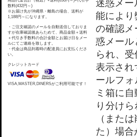
迷惑メー
商品代金合計（税込）+送料(650円～)+代引手
数料(432円～)
※お届け先が沖縄県・離島の場合、送料が
能により
1,188円～になります。
の確認メ
・ご注文確認のメールを自動送信しておりま
すが在庫確認後あらためて、商品金額＋送料
＋代引き手数料の合計金額とお届け日をメー
惑メール
ルにてご連絡を致します。
・代金は商品到着時の配達員にお支払くださ
られ、受
い。
表示され
クレジットカード
ールフォ
VISA,MASTER,DINERSがご利用可能です！
ミ箱に自
り分けら
（または
た）場合