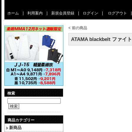
ホーム
|
利用案内
|
新規会員登録
|
ログイン
|
ログアウト
<
前の商品
ATAMA blackbelt フ
検索
検索
商品カテゴリー
新商品