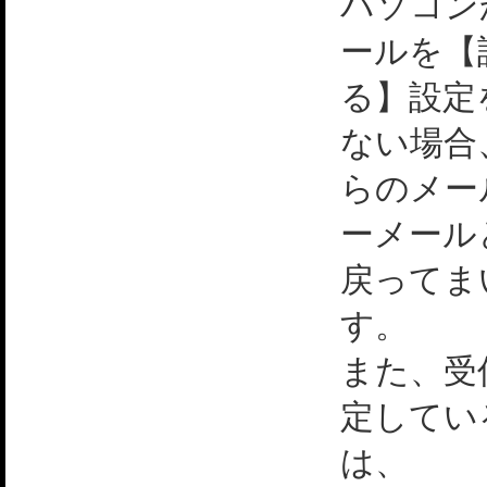
パソコン
ールを【
る】設定
ない場合
らのメー
ーメール
戻ってま
す。
また、受
定してい
は、