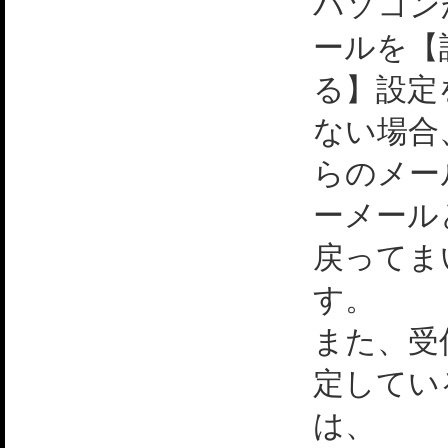
パソコン
ールを【
る】設定
ない場合
らのメー
ーメール
戻ってま
す。
また、受
定してい
は、