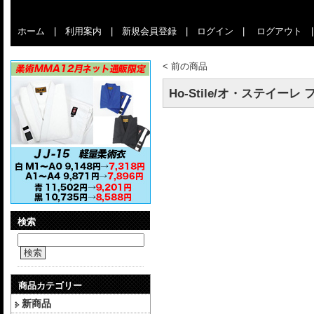
ホーム
|
利用案内
|
新規会員登録
|
ログイン
|
ログアウト
<
前の商品
Ho-Stile/オ・ステイーレ フ
検索
検索
商品カテゴリー
新商品