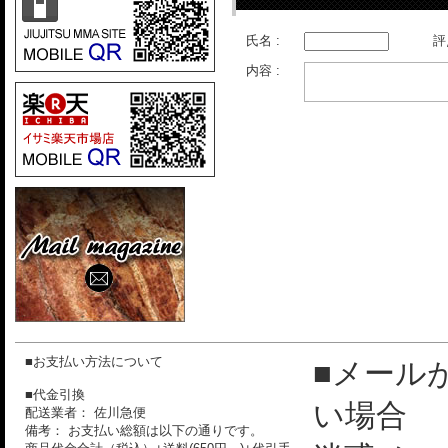
氏名 :
評
内容 :
■お支払い方法について
■メール
■代金引換
い場合
配送業者： 佐川急便
備考： お支払い総額は以下の通りです。