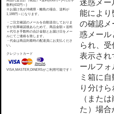
迷惑メー
商品代金合計（税込）+送料(650円～)+代引手
数料(432円～)
※お届け先が沖縄県・離島の場合、送料が
能により
1,188円～になります。
の確認メ
・ご注文確認のメールを自動送信しておりま
すが在庫確認後あらためて、商品金額＋送料
＋代引き手数料の合計金額とお届け日をメー
惑メール
ルにてご連絡を致します。
・代金は商品到着時の配達員にお支払くださ
られ、受
い。
表示され
クレジットカード
ールフォ
VISA,MASTER,DINERSがご利用可能です！
ミ箱に自
り分けら
（または
た）場合