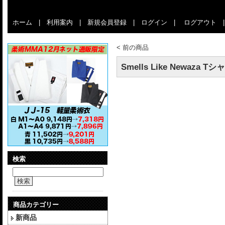
ホーム
|
利用案内
|
新規会員登録
|
ログイン
|
ログアウト
<
前の商品
Smells Like Newaza T
検索
検索
商品カテゴリー
新商品