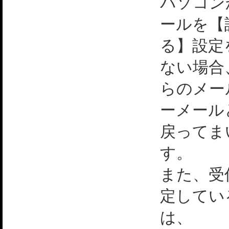
パソコン
ールを【
る】設定
ない場合
らのメー
ーメール
戻ってま
す。
また、受
定してい
は、