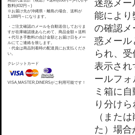
迷惑メー
商品代金合計（税込）+送料(650円～)+代引手
数料(432円～)
※お届け先が沖縄県・離島の場合、送料が
能により
1,188円～になります。
の確認メ
・ご注文確認のメールを自動送信しておりま
すが在庫確認後あらためて、商品金額＋送料
＋代引き手数料の合計金額とお届け日をメー
惑メール
ルにてご連絡を致します。
・代金は商品到着時の配達員にお支払くださ
られ、受
い。
表示され
クレジットカード
ールフォ
VISA,MASTER,DINERSがご利用可能です！
ミ箱に自
り分けら
（または
た）場合