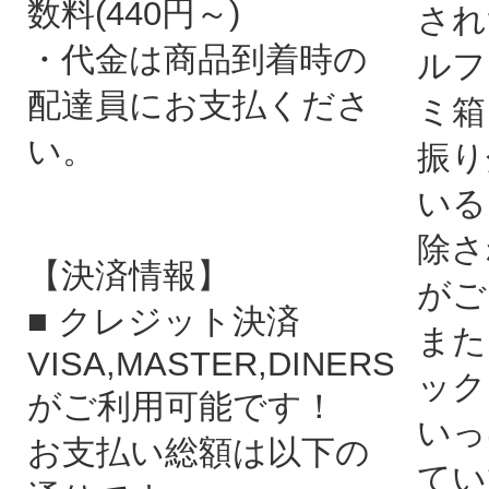
数料(440円～)
され
・代金は商品到着時の
ルフ
配達員にお支払くださ
ミ箱
い。
振り
いる
除さ
【決済情報】
がご
■ クレジット決済
また
VISA,MASTER,DINERS
ック
がご利用可能です！
いっ
お支払い総額は以下の
てい