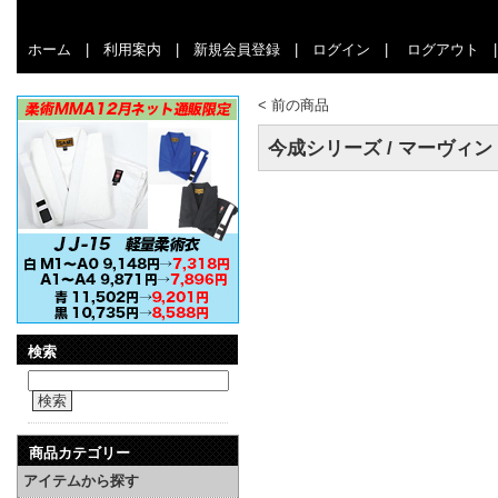
ホーム
|
利用案内
|
新規会員登録
|
ログイン
|
ログアウト
<
前の商品
今成シリーズ / マーヴィン
検索
検索
商品カテゴリー
アイテムから探す