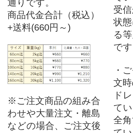
通りです。
受信
商品代金合計（税込）
状態
+送料(660円～)
る等
です
・ご
文時
ドレ
※ご注文商品の組み合
てい
わせや大量注文・離島
全角
などの場合、ご注文後
てい