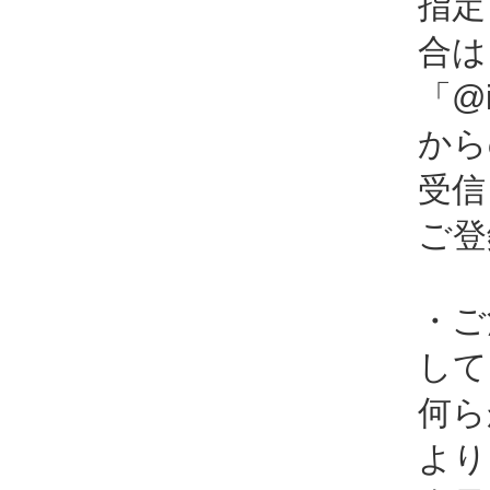
指定
合は
「@i
から
受信
ご登
・ご
して
何ら
より