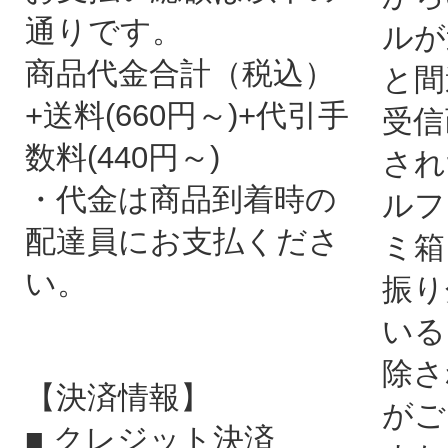
通りです。
ルが
商品代金合計（税込）
と間
+送料(660円～)+代引手
受信
数料(440円～)
され
・代金は商品到着時の
ルフ
配達員にお支払くださ
ミ箱
い。
振り
いる
除さ
【決済情報】
がご
■ クレジット決済