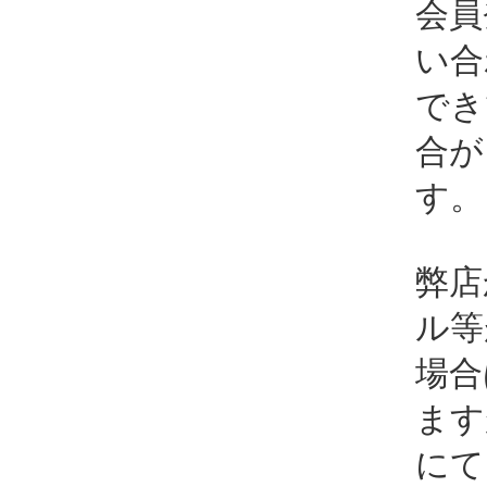
会員
い合
でき
合が
す。
弊店
ル等
場合
ます
にて