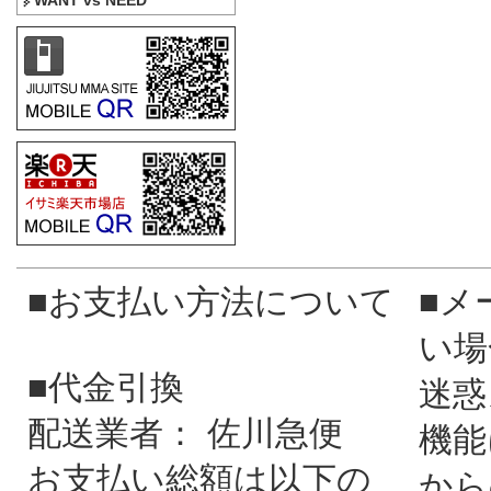
WANT vs NEED
■お支払い方法について
■メ
い場
■代金引換
迷惑
配送業者： 佐川急便
機能
お支払い総額は以下の
から