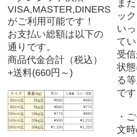
また
VISA,MASTER,DINERS
ック
がご利用可能です！
いっ
お支払い総額は以下の
てい
通りです。
受信
商品代金合計（税込）
状態
+送料(660円～)
る等
です
・ご
文時