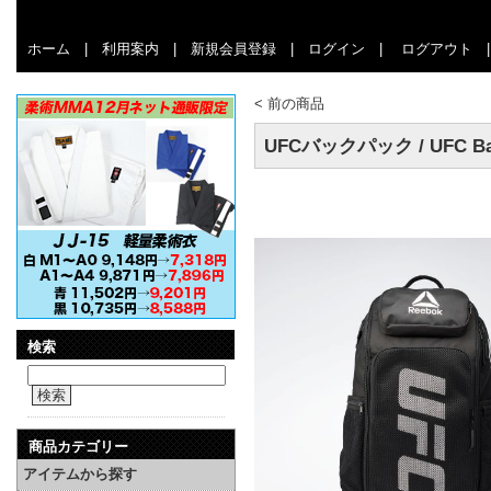
ホーム
|
利用案内
|
新規会員登録
|
ログイン
|
ログアウト
<
前の商品
UFCバックパック / UFC Ba
検索
検索
商品カテゴリー
アイテムから探す