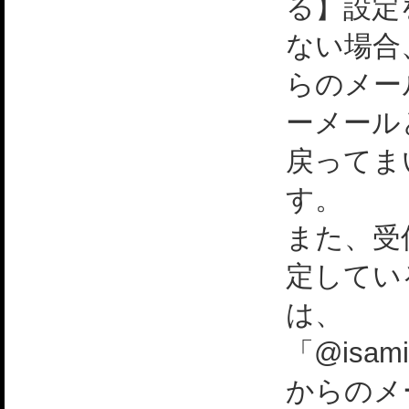
る】設定
ない場合
らのメー
ーメール
戻ってま
す。
また、受
定してい
は、
「@isami
からのメ