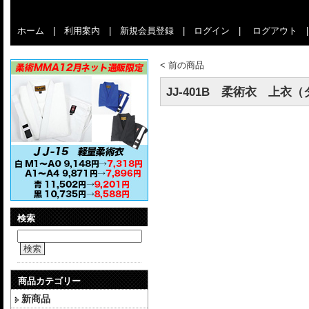
ホーム
|
利用案内
|
新規会員登録
|
ログイン
|
ログアウト
<
前の商品
JJ-401B 柔術衣 上衣
検索
検索
商品カテゴリー
新商品