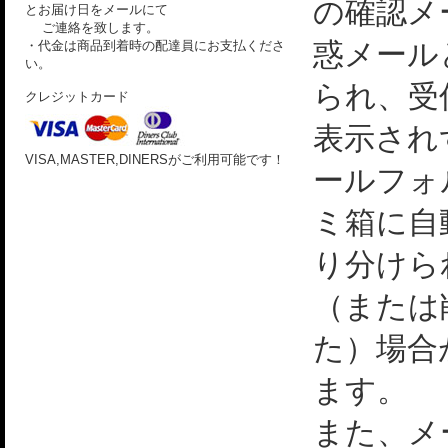
の確認メ
とお届け日をメールにて
ご連絡を致します。
惑メール
・代金は商品到着時の配達員にお支払くださ
い。
られ、受
クレジットカード
表示され
VISA,MASTER,DINERSがご利用可能です！
ールフォ
ミ箱に自
り分けら
（または
た）場合
ます。
また、メ