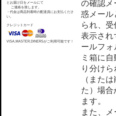
の確認メ
とお届け日をメールにて
ご連絡を致します。
惑メール
・代金は商品到着時の配達員にお支払くださ
い。
られ、受
クレジットカード
表示され
VISA,MASTER,DINERSがご利用可能です！
ールフォ
ミ箱に自
り分けら
（または
た）場合
ます。
また、メ