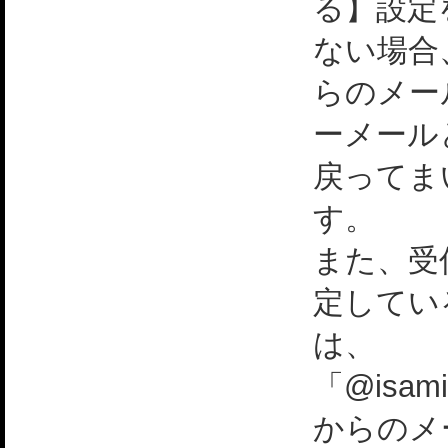
る】設定
ない場合
らのメー
ーメール
戻ってま
す。
また、受
定してい
は、
「@isami
からのメ