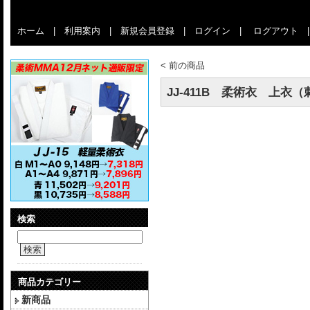
ホーム
|
利用案内
|
新規会員登録
|
ログイン
|
ログアウト
<
前の商品
JJ-411B 柔術衣 上衣
検索
検索
商品カテゴリー
新商品