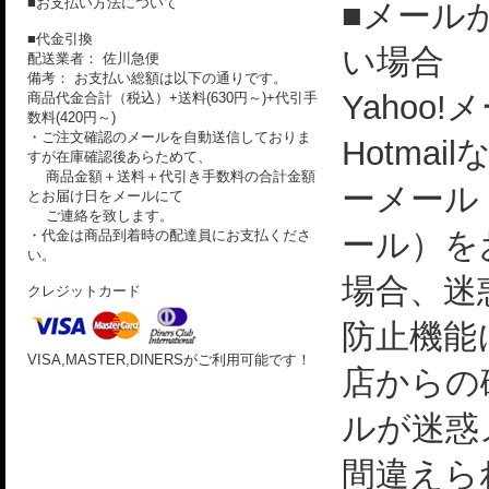
■お支払い方法について
■メール
■代金引換
い場合
配送業者： 佐川急便
備考： お支払い総額は以下の通りです。
Yahoo!
商品代金合計（税込）+送料(630円～)+代引手
数料(420円～)
・ご注文確認のメールを自動送信しておりま
Hotmai
すが在庫確認後あらためて、
商品金額＋送料＋代引き手数料の合計金額
ーメール
とお届け日をメールにて
ご連絡を致します。
ール）を
・代金は商品到着時の配達員にお支払くださ
い。
場合、迷
クレジットカード
防止機能
VISA,MASTER,DINERSがご利用可能です！
店からの
ルが迷惑
間違えら