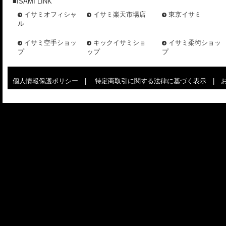
■ISAMI LINK
イサミオフィシャ
イサミ楽天市場店
東京イサミ
ル
イサミ空手ショッ
キックイサミショ
イサミ柔術ショッ
プ
ップ
プ
個人情報保護ポリシー
|
特定商取引に関する法律に基づく表示
|