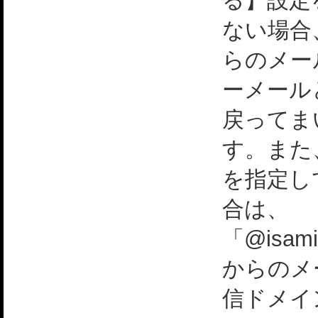
る】設定
ない場合
らのメー
ーメール
戻ってま
す。また
を指定し
合は、
「@isami
からのメ
信ドメイ