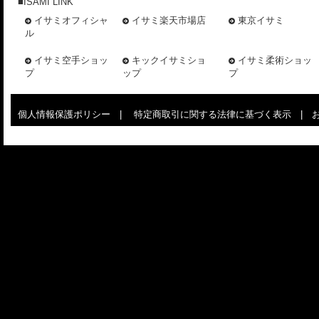
■ISAMI LINK
イサミオフィシャ
イサミ楽天市場店
東京イサミ
ル
イサミ空手ショッ
キックイサミショ
イサミ柔術ショッ
プ
ップ
プ
個人情報保護ポリシー
|
特定商取引に関する法律に基づく表示
|