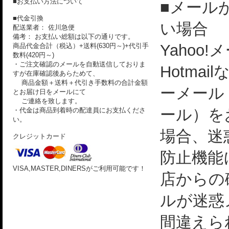
■お支払い方法について
■メール
■代金引換
い場合
配送業者： 佐川急便
備考： お支払い総額は以下の通りです。
Yahoo!
商品代金合計（税込）+送料(630円～)+代引手
数料(420円～)
・ご注文確認のメールを自動送信しておりま
Hotmai
すが在庫確認後あらためて、
商品金額＋送料＋代引き手数料の合計金額
ーメール
とお届け日をメールにて
ご連絡を致します。
ール）を
・代金は商品到着時の配達員にお支払くださ
い。
場合、迷
クレジットカード
防止機能
VISA,MASTER,DINERSがご利用可能です！
店からの
ルが迷惑
間違えら