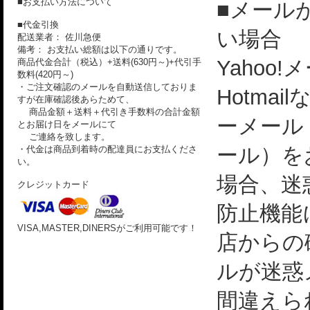
■お支払い方法について
■メール
■代金引換
い場合
配送業者： 佐川急便
備考： お支払い総額は以下の通りです。
Yahoo!
商品代金合計（税込）+送料(630円～)+代引手
数料(420円～)
・ご注文確認のメールを自動送信しておりま
Hotmai
すが在庫確認後あらためて、
商品金額＋送料＋代引き手数料の合計金額
ーメール
とお届け日をメールにて
ご連絡を致します。
ール）を
・代金は商品到着時の配達員にお支払くださ
い。
場合、迷
クレジットカード
防止機能
VISA,MASTER,DINERSがご利用可能です！
店からの
ルが迷惑
間違えら