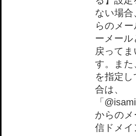
る】設定
ない場合
らのメー
ーメール
戻ってま
す。また
を指定し
合は、
「@isami
からのメ
信ドメイ