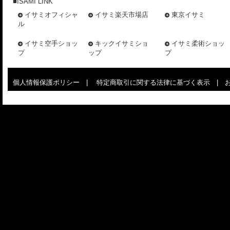
■ISAMI LINK
イサミオフィシャ
イサミ楽天市場店
東京イサミ
ル
イサミ空手ショッ
キックイサミショ
イサミ柔術ショッ
プ
ップ
プ
個人情報保護ポリシー
|
特定商取引に関する法律に基づく表示
|