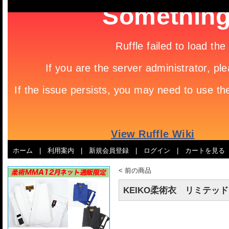
ホーム
|
利用案内
|
新規会員登録
|
ログイン
|
カートを見る
<
前の商品
KEIKO柔術衣 リミテッ