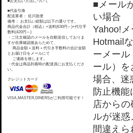
■お支払い方法について
■メール
■代金引換
い場合
配送業者： 佐川急便
備考： お支払い総額は以下の通りです。
Yahoo!
商品代金合計（税込）+送料(630円～)+代引手
数料(420円～)
・ご注文確認のメールを自動送信しておりま
Hotmai
すが在庫確認後あらためて、
商品金額＋送料＋代引き手数料の合計金額
ーメール
とお届け日をメールにて
ご連絡を致します。
ール）を
・代金は商品到着時の配達員にお支払くださ
い。
場合、迷
クレジットカード
防止機能
VISA,MASTER,DINERSがご利用可能です！
店からの
ルが迷惑
間違えら