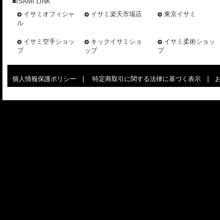
■ISAMI LINK
イサミオフィシャ
イサミ楽天市場店
東京イサミ
ル
イサミ空手ショッ
キックイサミショ
イサミ柔術ショッ
プ
ップ
プ
個人情報保護ポリシー
|
特定商取引に関する法律に基づく表示
|