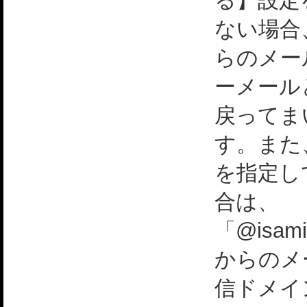
る】設定
ない場合
らのメー
ーメール
戻ってま
す。また
を指定し
合は、
「@isami
からのメ
信ドメイ