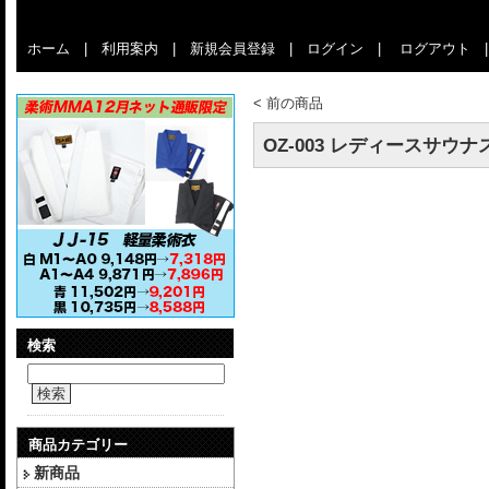
ホーム
|
利用案内
|
新規会員登録
|
ログイン
|
ログアウト
<
前の商品
OZ-003 レディースサウナ
検索
検索
商品カテゴリー
新商品