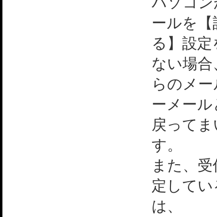
パソコン
ールを【
る】設定
ない場合
らのメー
ーメール
戻ってま
す。
また、受
定してい
は、