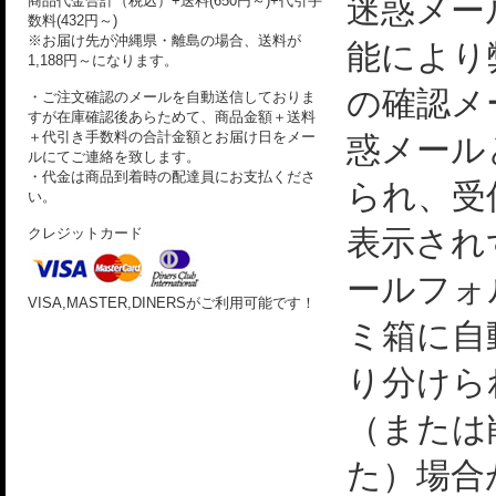
迷惑メー
商品代金合計（税込）+送料(650円～)+代引手
数料(432円～)
※お届け先が沖縄県・離島の場合、送料が
能により
1,188円～になります。
の確認メ
・ご注文確認のメールを自動送信しておりま
すが在庫確認後あらためて、商品金額＋送料
＋代引き手数料の合計金額とお届け日をメー
惑メール
ルにてご連絡を致します。
・代金は商品到着時の配達員にお支払くださ
られ、受
い。
表示され
クレジットカード
ールフォ
VISA,MASTER,DINERSがご利用可能です！
ミ箱に自
り分けら
（または
た）場合